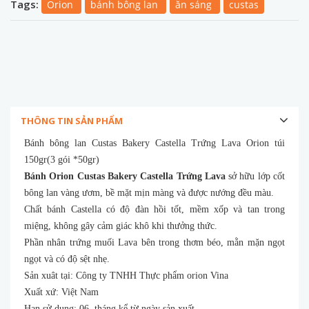
Tags:
Orion
bánh bông lan
ăn sáng
custas
THÔNG TIN SẢN PHẨM
Bánh bông lan Custas Bakery Castella Trứng Lava Orion túi
150gr(3 gói *50gr)
Bánh Orion Custas Bakery Castella Trứng Lava
sở hữu lớp cốt
bông lan vàng ươm, bề mặt mịn màng và được nướng đều màu.
Chất bánh Castella có độ đàn hồi tốt, mềm xốp và tan trong
miệng, không gây cảm giác khô khi thưởng thức.
Phần nhân trứng muối Lava bên trong thơm béo, mằn mặn ngọt
ngọt và có độ sệt nhẹ.
Sản xuât tại: Công ty TNHH Thực phẩm orion Vina
Xuất xứ: Việt Nam
Hạn sử dụng: 06 tháng kể từ ngày sản xuất.