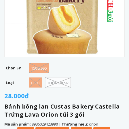
Chọn SP
150G.990
Loại
BỊCH
THÙNG10SP
28.000₫
Bánh bông lan Custas Bakery Castella
Trứng Lava Orion túi 3 gói
Mã sản phẩm:
8936029423990
|
Thương hiệu:
orion