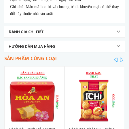
Ghi chú: Mẫu mã bao bì và chương trình khuyến mại có thể thay
đổi tùy thuộc nhà sản xuất.
ĐÁNH GIÁ CHI TIẾT
HƯỚNG DẪN MUA HÀNG
SẢN PHẨM CÙNG LOẠI
prev
ne
Bánh đậu xanh Hải Dương Hoà An HA5 hộp 100gr
Bánh gạo Nhật ICHI mật ong gói 13P (90-:-110)gr