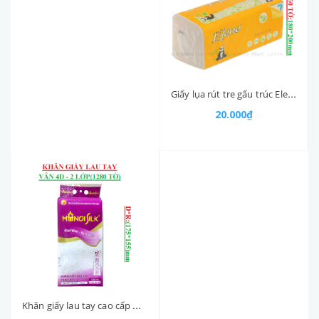
Giấy lụa rút tre gấu trúc Elene 3 lớp bịch 160 tờ (180*200)mm
20.000₫
Khăn giấy lau tay cao cấp Hà Nội Silk bịch 1280 tờ 2 lớp (155*175)mm