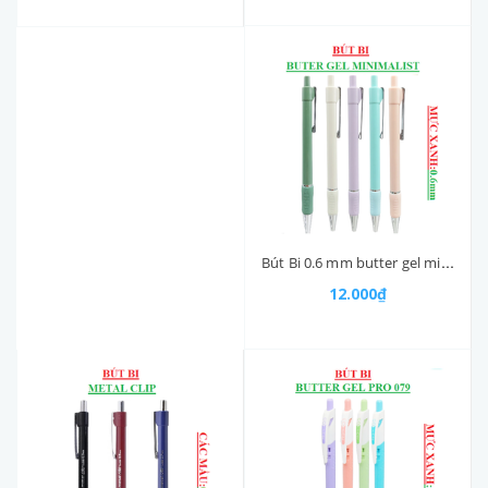
Bút Bi 0.6 mm butter gel minimalist Thiên Long GELB029 mực xanh
12.000₫