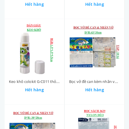
Hết hàng
Hết hàng
Keo khô colokit G-C011 thỏi 8gr
Bọc vở đề can kèm nhãn vở túi 10 bộ (43*30)cm GgT
Hết hàng
Hết hàng