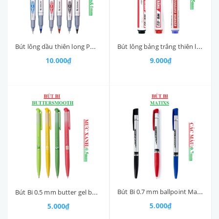
Bút lông dầu thiên long PM04 nét 0.4mm & 1mm
Bút lông bảng trắng thiên long WB03 nét 2.5mm
10.000₫
9.000₫
Bút Bi 0.7 mm ballpoint Matixs Flexoffice FO024
Bút Bi 0.5 mm butter gel buttersmooth Thiên Long GELB031 mực xanh
5.000₫
5.000₫