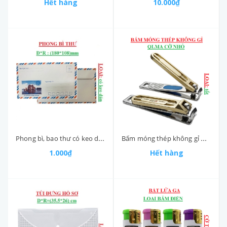
Hết hàng
10.000₫
Phong bì, bao thư có keo dán D*R (180*108)mm
Bấm móng thép không gỉ QLMA size nhỏ 5002-2
1.000₫
Hết hàng