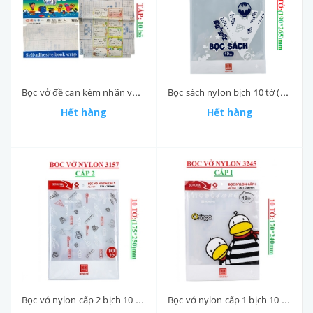
Bọc vở đề can kèm nhãn vở túi 10 bộ (38*28)cm GgT
Bọc sách nylon bịch 10 tờ (190*265)mm 3269 Hồng Hà
Hết hàng
Hết hàng
Bọc vở nylon cấp 2 bịch 10 tờ (175*250)mm 3175 Hồng Hà
Bọc vở nylon cấp 1 bịch 10 tờ (170*240)mm 3245 Hồng Hà