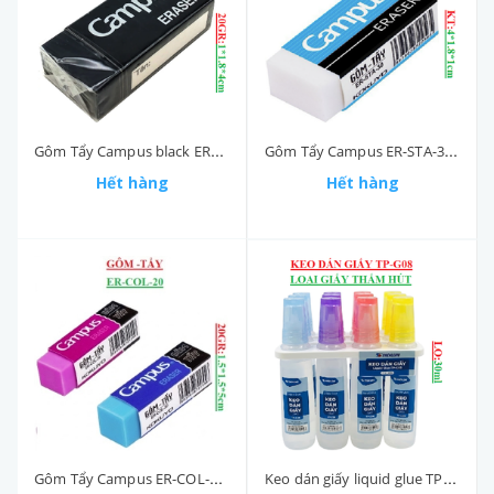
Gôm Tẩy Campus black ERBLA-20 (1*1.8*4)cm KokuyO
Gôm Tẩy Campus ER-STA-30 (1*1.8*4)cm KokuyO
Hết hàng
Hết hàng
Gôm Tẩy Campus ER-COL-20 (1.5*1.5*5) cm KokuyO
Keo dán giấy liquid glue TP-G08 lọ 30ml