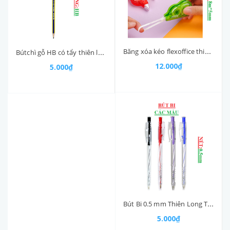
Băng xóa kéo flexoffice thiên long FOCT02 cuộn 8m*5mm
Bútchì gỗ HB có tẩy thiên long GP04
12.000₫
5.000₫
Bút Bi 0.5 mm Thiên Long TL-027
5.000₫