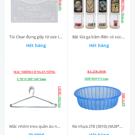
Túi Clear đựng giấy tờ size lớn D*R (35.5*26)cm
Bật lửa ga bấm điện có xúc xắc hoa việt ZX10
Hết hàng
Hết hàng
Mắc nhôm treo quần áo ngấn nông 135gr lố10 cái L*H*S (285*165*3)mm
Rá nhựa 2T8 (3010) (M28*Đ18*C9)cm Việt Nhật
20.000₫
Hết hàng