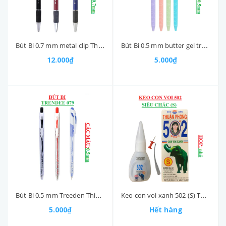
Bút Bi 0.7 mm metal clip Thiên Long TL036
Bút Bi 0.5 mm butter gel trendee Thiên Long Pro079 - GELB018 mực xanh
12.000₫
5.000₫
Bút Bi 0.5 mm Treeden Thiên Long TL079
Keo con voi xanh 502 (S) Thuận Phong hộp nhỏ
5.000₫
Hết hàng