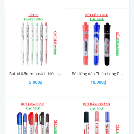
Bút bi 0.5mm pastel thiên long pro027 TL105
Bút lông dầu Thiên Long PM09 nét 0.8mm & 6mm
5.000₫
10.000₫