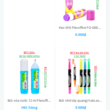
Keo khô Flexoffice FO-G006 thỏi 8g
6.000₫
Bút xóa nước 12 ml Flexoffice FO-CP02VN
Bút nhớ (dạ quang) halo.zee highlighter Thiên Long HL-03
Hết hàng
9.000₫