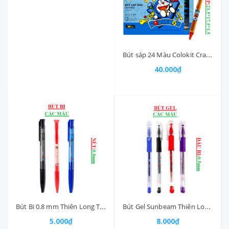
Bút sáp 24 Màu Colokit Crayon thiên longCR-C06/DO
40.000₫
Bút Gel Sunbeam Thiên Long GEL08 nét 0.5mm
Bút Bi 0.8 mm Thiên Long TL023
8.000₫
5.000₫