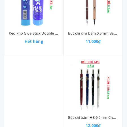
Bút chì kim bấm 0.5mm Baoke simple ZD107
Keo khô Glue Stick Double A thỏi 8gr
11.000₫
Hết hàng
Bút chì bấm HB 0.5mm Chosch CS-311
12.000₫