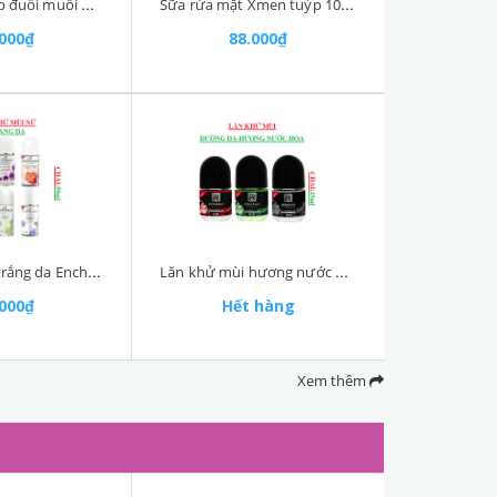
Sáp thơm giúp đuổi muỗi pure Air hộp 180gr
Sữa rửa mặt Xmen tuýp 100gr
.000₫
88.000₫
Lăn khử mùi trắng da Enchanteur White chai 50ml
Lăn khử mùi hương nước hoa romano chai 25ml
.000₫
Hết hàng
Xem thêm