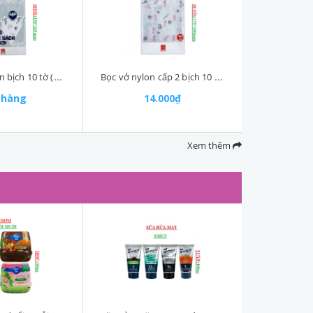
Bọc sách nylon bịch 10 tờ (190*265)mm 3269 Hồng Hà
Bọc vở nylon cấp 2 bịch 10 tờ (175*250)mm 3175 Hồng Hà
 hàng
14.000₫
Xem thêm