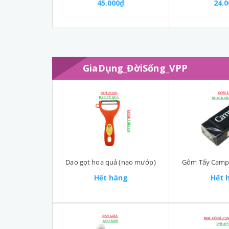
45.000₫
24.
GiaDụng_ĐờiSống_VPP
Dao gọt hoa quả (nạo mướp)
Hết hàng
Hết 