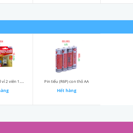
Pin kiểm maxell vỉ 2 viên 1.5 V
Pin tiểu (R6P) con thỏ AA
hàng
Hết hàng