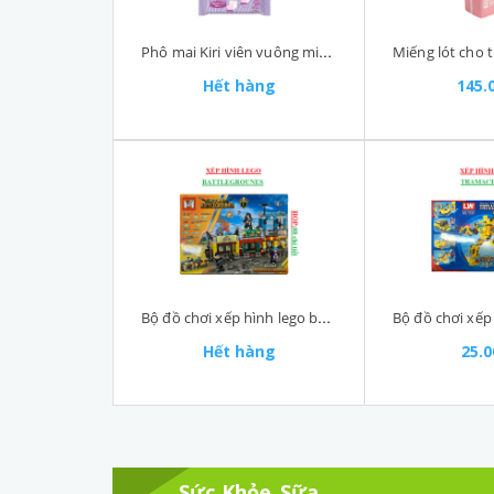
Phô mai Kiri viên vuông minisweet gói 15 viên
Hết hàng
145.
Bộ đồ chơi xếp hình lego battlegrounes MW 88 chi tiết
Hết hàng
25.
Sức Khỏe_Sữa