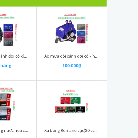
Áo mưa đơn cánh dơi có kính không lỗ gương Tuấn Tú
Áo mưa đôi cánh dơi có kính không lỗ gương Tuấn Tú
 hàng
100.000₫
Xà bông hương nước hoa cao cấp VIP romano cục (90-:-120)gr
Xà bông Romano cục(80-:-100)gr