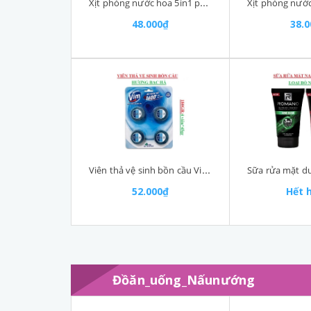
Xịt phòng nước hoa 5in1 pure air SCC chai 280ml
48.000₫
38.
Viên thả vệ sinh bồn cầu Vim vỉ 4 viên
52.000₫
Hết 
Đồăn_uống_Nấunướng