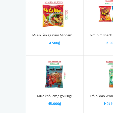
Mì ăn liền gà nấm Micoem gói (68-:-72)gr
4.500₫
5.0
Mực khô Iamg gói 60gr
45.000₫
Hết 