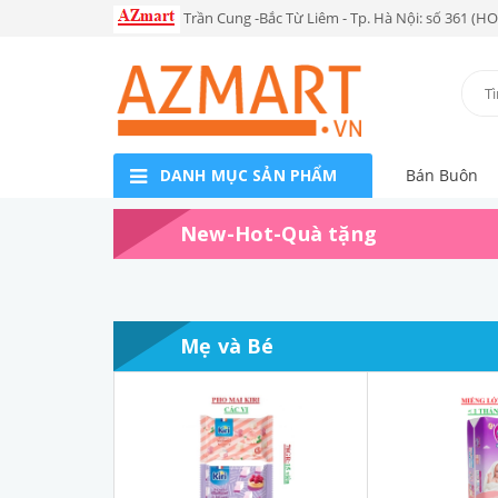
Trần Cung -Bắc Từ Liêm - Tp. Hà Nội: số 361 (H
DANH MỤC SẢN PHẨM
Bán Buôn
New-Hot-Quà tặng
Mẹ và Bé