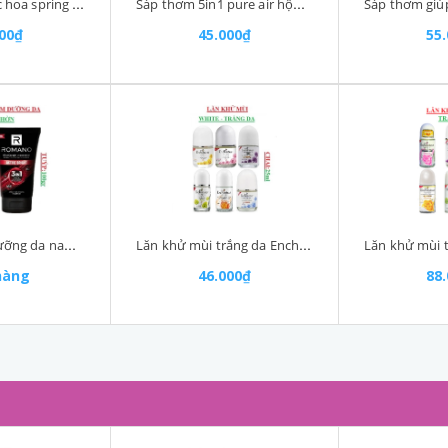
Xịt phòng nước hoa spring SCC chai 255ml
Sáp thơm 5in1 pure air hộp 180gr
000₫
45.000₫
55
Sữa rửa mặt dưỡng da nam 3in1 Romano tuýp 100gr
Lăn khử mùi trắng da Enchanteur White chai 25ml
hàng
46.000₫
88