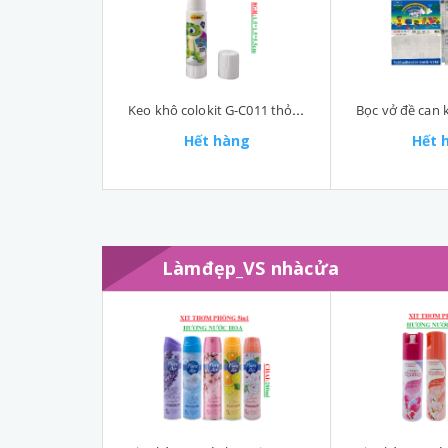
Keo khô colokit G-C011 thỏi 8gr
Hết hàng
Hết 
Làmđẹp_VS nhàcửa