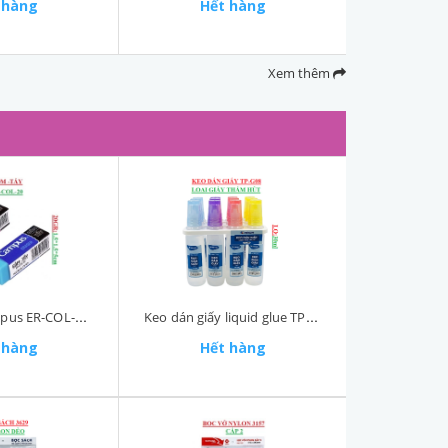
 hàng
Hết hàng
Xem thêm
Gôm Tẩy Campus ER-COL-20 (1.5*1.5*5) cm KokuyO
Keo dán giấy liquid glue TP-G08 lọ 30ml
 hàng
Hết hàng