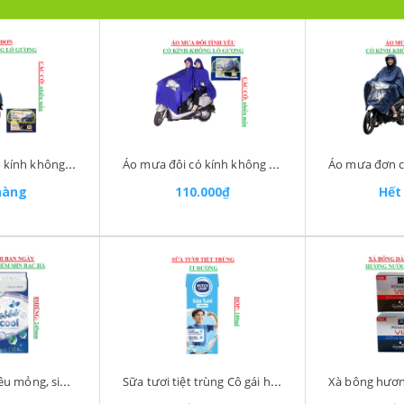
Áo mưa đơn có kính không lỗ gương Thủ Đô Xanh
Áo mưa đôi có kính không lỗ gương Lực hường
hàng
110.000₫
Hết
Băng vệ sinh siêu mỏng, siêu mềm mịn có cánh Glamiss cool Doctor care 8miếng 245mm
Sữa tươi tiệt trùng Cô gái hà lan duch lady hộp 180ml