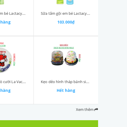
Sữa tắm gội em bé Lactacyd chai 500ml
Sữa tắm gội em bé Lactacyd chai 250ml
 hàng
103.000₫
Phomai con bò cười La Vache qui rit hộp 8 miếng 112gr
Kẹo dẻo hình tháp bánh sinh nhật Yummy Delight hộp 50gr
 hàng
Hết hàng
Xem thêm