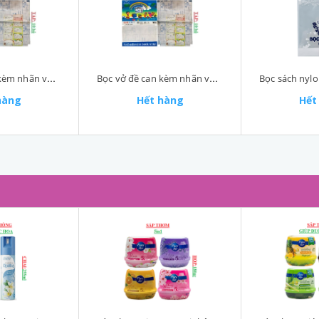
Bọc vở đề can kèm nhãn vở túi 10 bộ (43*30)cm GgT
Bọc vở đề can kèm nhãn vở túi 10 bộ (38*28)cm GgT
hàng
Hết hàng
Hết