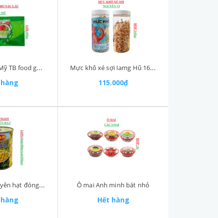
Ba chỉ bò lẩu Mỹ TB food gói 450gr
Mực khô xé sợi Iamg Hũ 165gr
 hàng
115.000₫
Ngô ngọt nguyên hạt đóng hộp thanh an lon 400gr
Ô mai Anh minh bát nhỏ
 hàng
Hết hàng