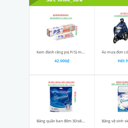
Kem đánh răng ps( P/S) muối hồng & hoa cúc tuýp 180gr
42.000₫
Hết 
Băng quần ban đêm 3Dsiêu mỏng, siêu mềm Glamiss cỡ M-XL (80-:-115)cm