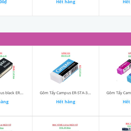
000₫
Hết hàng
Hết
Gôm Tẩy Campus black ERBLA-20 (1*1.8*4)cm KokuyO
Gôm Tẩy Campus ER-STA-30 (1*1.8*4)cm KokuyO
hàng
Hết hàng
Hết