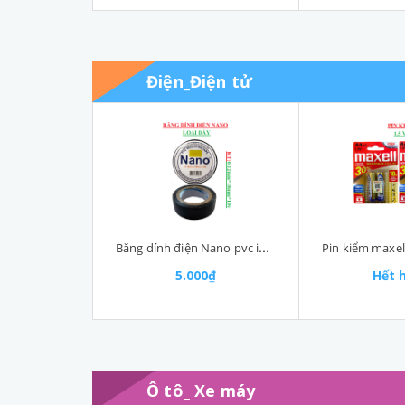
Điện_Điện tử
Băng dính điện Nano pvc insulating tape 0.12mm*18mm*10Y
5.000₫
Hết 
Ô tô_ Xe máy