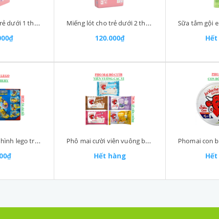
Miếng lót cho trẻ dưới 1 tháng tuổi Newborn 1 bịch 108 miếng
Miếng lót cho trẻ dưới 2 tháng tuổi Newborn 2 bịch 60 miếng
000₫
120.000₫
Hết
Bộ đồ chơi xếp hình lego trmachinery LW 54 chi tiết
Phô mai cười viên vuông belcube la vache quirit gói (75-:-80)gr
000₫
Hết hàng
Hết