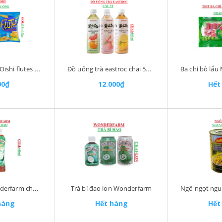
bim bim snack Oishi flutes 5k gói nhỡ (25-:-35)g
Đồ uống trà eastroc chai 500ml
00₫
12.000₫
Hết
Trà bí đao Wonderfarm chai (390-:-450)ml
Trà bí đao lon Wonderfarm
hàng
Hết hàng
Hết