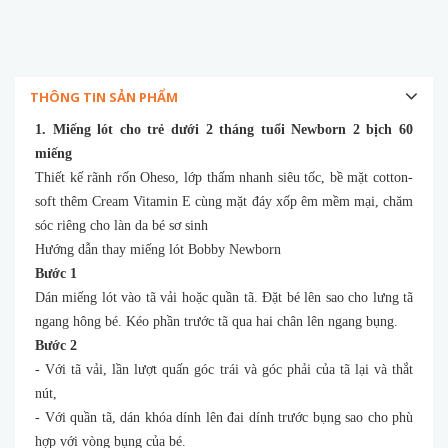
THÔNG TIN SẢN PHẨM
1. Miếng lót cho trẻ dưới 2 tháng tuổi Newborn 2 bịch 60
miếng
Thiết kế rãnh rốn Oheso, lớp thấm nhanh siêu tốc, bề mặt cotton-
soft thêm Cream Vitamin E cùng mặt đáy xốp êm mềm mại, chăm
sóc riêng cho làn da bé sơ sinh
Hướng dẫn thay miếng lót Bobby Newborn
Bước 1
Dán miếng lót vào tã vải hoặc quần tã. Đặt bé lên sao cho lưng tã
ngang hông bé. Kéo phần trước tã qua hai chân lên ngang bụng.
Bước 2
- Với tã vải, lần lượt quấn góc trái và góc phải của tã lại và thắt
nút,
- Với quần tã, dán khóa dính lên đai dính trước bụng sao cho phù
hợp với vòng bụng của bé.