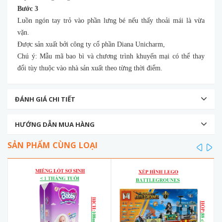
Bước 3
Luồn ngón tay trỏ vào phần lưng bé nếu thấy thoải mái là vừa
vặn.
Được sản xuất bởi công ty cổ phần Diana Unicharm,
Chú ý: Mẫu mã bao bì và chương trình khuyến mại có thể thay
đổi tùy thuộc vào nhà sản xuất theo từng thời điểm.
ĐÁNH GIÁ CHI TIẾT
HƯỚNG DẪN MUA HÀNG
SẢN PHẨM CÙNG LOẠI
prev
ne