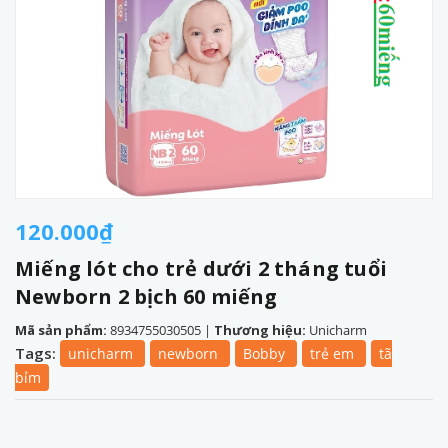
120.000₫
Miếng lót cho trẻ dưới 2 tháng tuổi
Newborn 2 bịch 60 miếng
Mã sản phẩm:
8934755030505
|
Thương hiệu:
Unicharm
Tags:
unicharm
newborn
Bobby
trẻ em
tã
bỉm