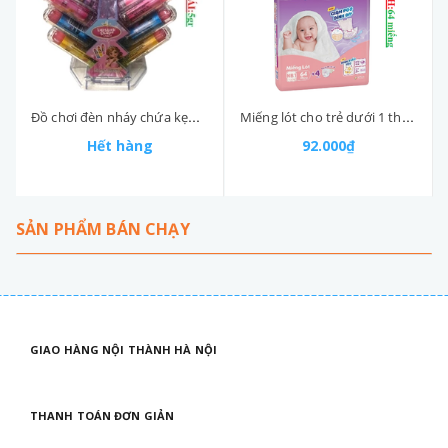
Miếng lót cho trẻ dưới 1 tháng tuổi Newborn 1 bịch 64 miếng
Đồ chơi đèn nháy chứa kẹo hình thỏi son Yummy delight cái 5gr
92.000₫
Hết hàng
SẢN PHẨM BÁN CHẠY
GIAO HÀNG NỘI THÀNH HÀ NỘI
THANH TOÁN ĐƠN GIẢN