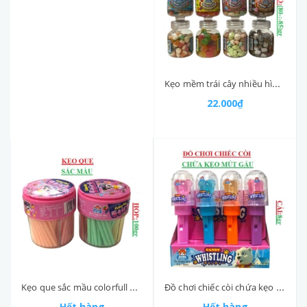
Kẹo mềm trái cây nhiều hình nimi jar Yummy delight hộp (80-:-85)gr
22.000₫
Kẹo que sắc mầu colorfull Yummy delight hộp 100gr
Đồ chơi chiếc còi chứa kẹo mút hình gấu whistling Yummy delight cái 8gr
Hết hàng
Hết hàng