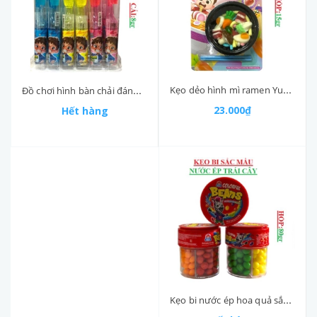
Kẹo dẻo hình mì ramen Yummy delight hộp 15gr
Đồ chơi hình bàn chải đánh răng chứa kẹo mút toothbrush Yummy delight cái 5.5gr
23.000₫
Hết hàng
Kẹo bi nước ép hoa quả sắc mầu colorfull Yummy delight hộp 80gr