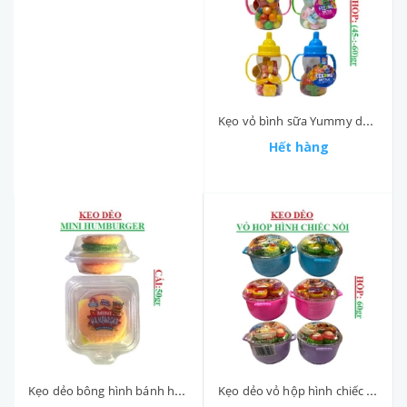
Kẹo vỏ bình sữa Yummy delight hộp (45-:-60)gr
Hết hàng
Kẹo dẻo bông hình bánh humburger nhỏ Yummy delight hộp 50gr
Kẹo dẻo vỏ hộp hình chiếc nồi Yummy delight hộp 60gr