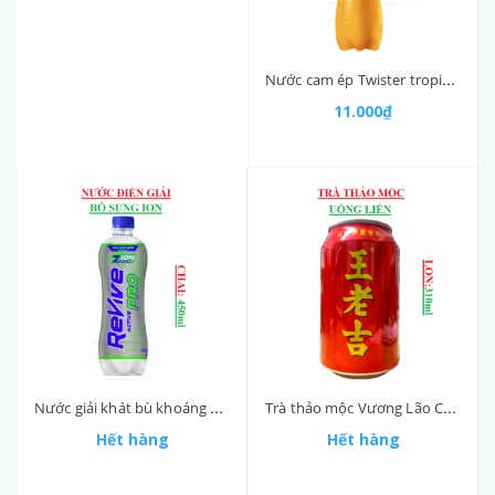
Nước cam ép Twister tropicana chai (420-:-450)ml
11.000₫
Nước giải khát bù khoáng Revive active pro chai 450ml
Trà thảo mộc Vương Lão Cát WALOVI lon 310m
Hết hàng
Hết hàng