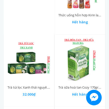
Thức uống hỗn hợp Kirin latte chai (340-:-490)ml
Hết hàng
Trà túi lọc Xanh thái nguyên, sen Cozy hộp 50gr (25goi*2gr)
Trà sữa hoà tan Cozy 170gr (10gói * 17gr)
32.000₫
Hết hàng