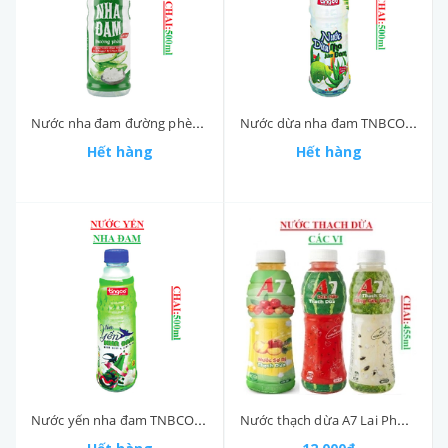
Nước nha đam đường phèn TNBCO Tingco chai (400-:-500)ml
Nước dừa nha đam TNBCO Tingco chai (400-:-500)ml
Hết hàng
Hết hàng
Nước yến nha đam TNBCO Tingco chai (400-:-500)ml
Nước thạch dừa A7 Lai Phú chai (400-:-455)ml