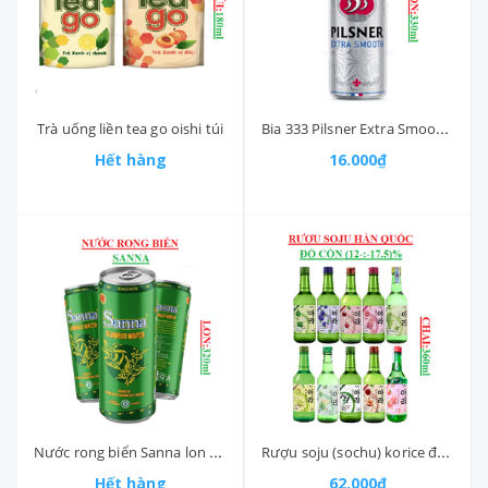
Trà uống liền tea go oishi túi
Bia 333 Pilsner Extra Smooth 4.3% ABV Lon 330ml
Hết hàng
16.000₫
Nước rong biển Sanna lon 320ml
Rượu soju (sochu) korice độ cồn (12-:-17.3)% Hàn quốc chai 360ml
Hết hàng
62.000₫