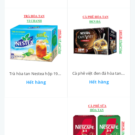
Cà phê việt đen đá hòa tan Nescafé hộp 240gr (15 gói*16gr)
Trà hòa tan Nestea hộp 195gr (15 gói *13gr)
Hết hàng
Hết hàng