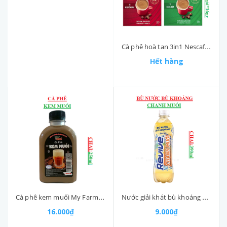
Cà phê hoà tan 3in1 Nescafe hộp (252-:-290)gr
Hết hàng
Cà phê kem muối My Farm chai 250ml
Nước giải khát bù khoáng vị chanh muối Revive chai 390ml
16.000₫
9.000₫