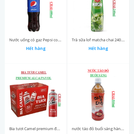
Nước uống có gaz Pepsi cola chai (550-:-600)ml
Trà sữa lof matcha chai 240ml
Hết hàng
Hết hàng
Bia tươi Camel premium độ cồn 4.5% lon 1 lít
nước táo đỏ buổi sáng hàn quốc Morning jujube Woongjin chai 500ml