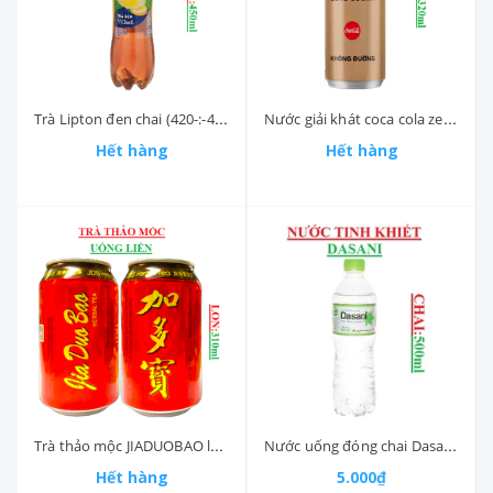
Trà Lipton đen chai (420-:-455)ml
Nước giải khát coca cola zero suger không đường lon (300-:-330)ml
Hết hàng
Hết hàng
Trà thảo mộc JIADUOBAO lon 310m
Nước uống đóng chai Dasani chai 500ml
Hết hàng
5.000₫