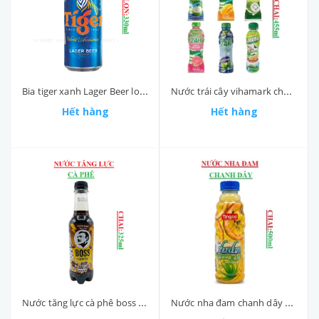
Bia tiger xanh Lager Beer lon 330ml
Nước trái cây vihamark chai (400-:-455)ml
Hết hàng
Hết hàng
Nước tăng lực cà phê boss chai (300-:-350)ml
Nước nha đam chanh dây TNBCO Tingco chai (400-:-500)ml