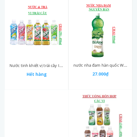
nước nha đam hàn quốc Woongjin dr.aloe chai 500ml
Nước tinh khiết vị trái cây ICE+ Kirin chai (390-:-490)ml
27.000₫
Hết hàng