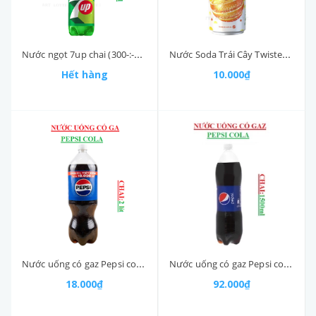
Nước ngọt 7up chai (300-:-330)ml
Nước Soda Trái Cây Twister Chứa Nước Ép Cam Lon (320-:-350)ml
Hết hàng
10.000₫
Nước uống có gaz Pepsi cola chai 2lit
Nước uống có gaz Pepsi cola chai (1500-:-1750)ml
18.000₫
92.000₫