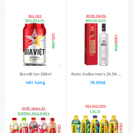
Bia việt lon 330ml
Rượu Vodka men's 29.5% ABV chai 500ml
Hết hàng
78.000₫