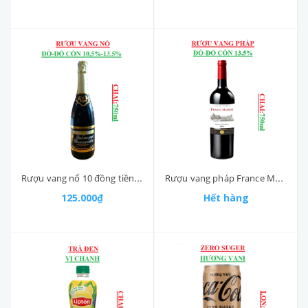
Rượu vang nổ 10 đồng tiền Bukmopus Waunahckoe-Ukraina, chai (750ml, 10.5% - 13.5%)
Rượu vang pháp France Maison Cabernet Sauvignon chai (750ml,13.5%)
125.000₫
Hết hàng