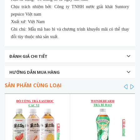
Chịu trách nhiệm bởi: Công ty TNHH nước giải khát Suntory
pepsico Việt nam
Xuất xứ: Việt Nam
Ghi chú: Mẫu mã bao bì và chương trình khuyến mãi có thể thay
đổi tùy thuộc nhà sản xuất.
ĐÁNH GIÁ CHI TIẾT
HƯỚNG DẪN MUA HÀNG
SẢN PHẨM CÙNG LOẠI
prev
ne