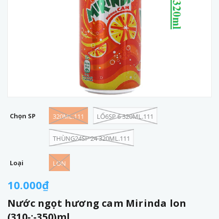
Chọn SP
320ML.111
LỐ6SP 6 320ML.111
THÙNG24SP 24 320ML.111
Loại
LON
10.000₫
Nước ngọt hương cam Mirinda lon
(310-:-350)ml