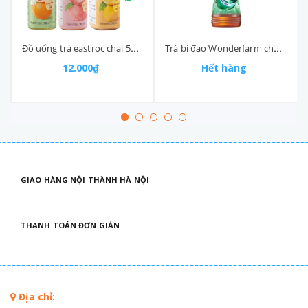
Đồ uống trà eastroc chai 500ml
Trà bí đao Wonderfarm chai (390-:-450)ml
12.000₫
Hết hàng
GIAO HÀNG NỘI THÀNH HÀ NỘI
THANH TOÁN ĐƠN GIẢN
Địa chỉ: