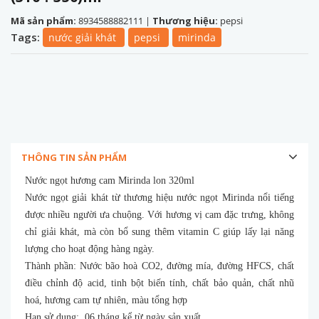
Mã sản phẩm:
8934588882111
|
Thương hiệu:
pepsi
Tags:
nước giải khát
pepsi
mirinda
THÔNG TIN SẢN PHẨM
Nước ngọt hương cam Mirinda lon 320ml
Nước ngọt giải khát từ thương hiệu nước ngọt Mirinda nổi tiếng
được nhiều người ưa chuộng. Với hương vị cam đặc trưng, không
chỉ giải khát, mà còn bổ sung thêm vitamin C giúp lấy lại năng
lượng cho hoạt động hàng ngày.
Thành phần: Nước bão hoà CO2, đường mía, đường HFCS, chất
điều chỉnh độ acid, tinh bột biến tính, chất bảo quản, chất nhũ
hoá, hương cam tự nhiên, màu tổng hợp
Hạn sử dụng: 06 tháng kể từ ngày sản xuất