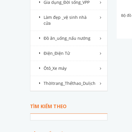
Gia dụng_Đời sống_VPP
Làm đẹp _vệ sinh nhà
cửa
Đồ ăn_uống_nấu nướng
Điện_Điện Tử
Ôtô_Xe máy
Thờitrang_Thểthao_Dulịch
TÌM KIẾM THEO