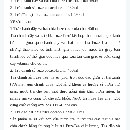
1. Trà chanh dây và hạt chia fuze cocacola chai 450ml
2. Trà chanh sả fuze cocacola chai 450ml
3. Trà đào hạt chia fuze cocacola chai 450ml
Về sản phẩm:
1.Trà chanh dây và hạt chia fuze cocacola chai 450 ml
Trà chanh dây và hạt chia fuze là sự kết hợp thanh mát, ngọt lành
tự nhiên giữa quả chanh dây và hạt chia. Trà Fuze Tea làm từ
những thảo mộc có tính mát, giải nhiệt tốt, nước trà giúp bạn
thanh lọc cơ thể, giải độc hiệu quả, xua tan cảm giác oi bức, cung
cấp vitamin cho cơ thể.
2. Trà chanh sả fuze cocacola chai 450ml
Trà chanh sả Fuze Tea là sự phối trộn độc đáo giữa vị trà xanh
tươi mát, quả chanh chua ngọt sảng khoái và hương sả thơm thư
giãn, nước trà cho bạn một thức uống giải khát thơm ngon, lạ
miệng mà vô cùng tốt cho sức khỏe. Nước trà Fuze Tea vị ít ngọt
cùng chất chống oxy hóa TPP-C dồi dào.
3. Trà đào hạt chia fuze cocacola chai 450ml
Sản phẩm là sự kết hợp của nước trà, nước trái cây thật và hạt
chia chính hãng thương hiệu trà FuzeTea chất lượng. Trà đào và