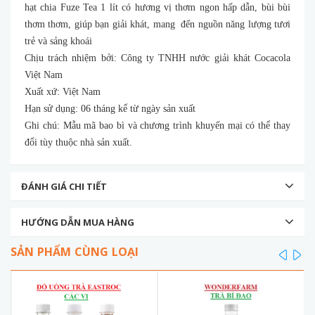
hạt chia Fuze Tea 1 lít có hương vị thơm ngon hấp dẫn, bùi bùi
thơm thơm, giúp bạn giải khát, mang đến nguồn năng lượng tươi
trẻ và sảng khoái
Chịu trách nhiệm bởi: Công ty TNHH nước giải khát Cocacola
Việt Nam
Xuất xứ: Việt Nam
Hạn sử dụng: 06 tháng kể từ ngày sản xuất
Ghi chú: Mẫu mã bao bì và chương trình khuyến mại có thể thay
đổi tùy thuộc nhà sản xuất.
ĐÁNH GIÁ CHI TIẾT
HƯỚNG DẪN MUA HÀNG
SẢN PHẨM CÙNG LOẠI
prev
ne