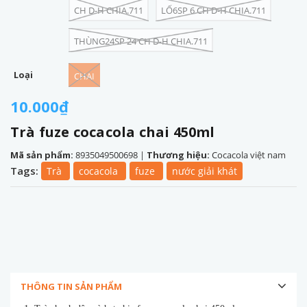
CH D-H CHIA.711
LỐ6SP 6 CH D-H CHIA.711
THÙNG24SP 24 CH D-H CHIA.711
Loại
CHAI
10.000₫
Trà fuze cocacola chai 450ml
Mã sản phẩm:
8935049500698
|
Thương hiệu:
Cocacola việt nam
Tags:
Trà
cocacola
fuze
nước giải khát
THÔNG TIN SẢN PHẨM