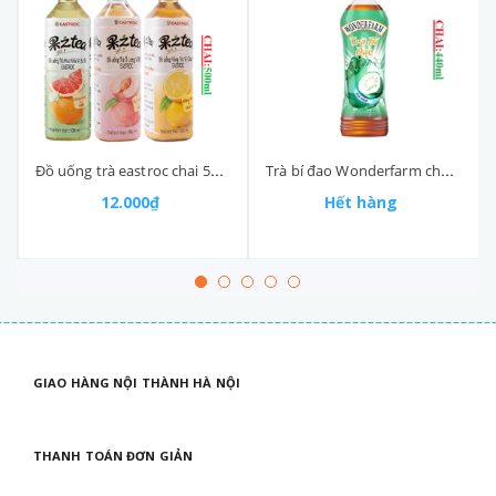
Đồ uống trà eastroc chai 500ml
Trà bí đao Wonderfarm chai (390-:-450)ml
12.000₫
Hết hàng
GIAO HÀNG NỘI THÀNH HÀ NỘI
THANH TOÁN ĐƠN GIẢN