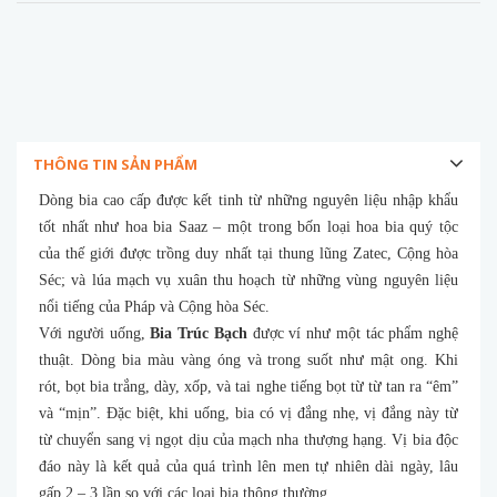
THÔNG TIN SẢN PHẨM
Dòng bia cao cấp được kết tinh từ những nguyên liệu nhập khẩu
tốt nhất như hoa bia Saaz – một trong bốn loại hoa bia quý tộc
của thế giới được trồng duy nhất tại thung lũng Zatec, Cộng hòa
Séc; và lúa mạch vụ xuân thu hoạch từ những vùng nguyên liệu
nổi tiếng của Pháp và Cộng hòa Séc.
Với người uống,
Bia Trúc Bạch
được ví như một tác phẩm nghệ
thuật. Dòng bia màu vàng óng và trong suốt như mật ong. Khi
rót, bọt bia trắng, dày, xốp, và tai nghe tiếng bọt từ từ tan ra “êm”
và “mịn”. Đặc biệt, khi uống, bia có vị đắng nhẹ, vị đắng này từ
từ chuyển sang vị ngọt dịu của mạch nha thượng hạng. Vị bia độc
đáo này là kết quả của quá trình lên men tự nhiên dài ngày, lâu
gấp 2 – 3 lần so với các loại bia thông thường.