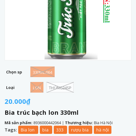
Chọn sp
330ML.064
Loại
LON
THÙNG24SP
20.000₫
Bia trúc bạch lon 330ml
Mã sản phẩm:
8936000442064
|
Thương hiệu:
Bia Hà Nội
Tags:
Bia lon
bia
333
rượu bia
hà nội