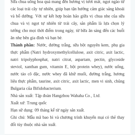
Sữa chua uống hoa quả mang đến hương vị tươi mát, ngọt ngào từ
các loại trái cây tự nhiên, giúp bạn tận hưởng cảm giác sảng khoái
và bổ dưỡng. Với sự kết hợp hoàn hảo giữa vị chua nhẹ của sữa
chua và vị ngọt tự nhiên từ trái cây, sản phẩm là lựa chọn lý
tưởng cho mọi thời điểm trong ngày, từ bữa ăn sáng đến các buổi
ăn nhẹ bên gia đình và bạn bè.
Thành phần:
Nước, đường trắng, sữa bột nguyên kem, phụ gia
thực phẩm (Natri hydroxymethylcellulose, axit citric, axit lactic,
natri tripolyphosphat, natri citrat, aspartam, pectin, glycoside
steviol, xanthan gum, vitamin E, bột protein whey), nước uống,
nước táo cô đặc, nước whey đã khử muối, đường trắng, hương
liệu thực phẩm, taurine, axit citric, axit lactic, men vi sinh, chủng
Bulgaria của Bifidobacterium.
Nhà sản xuất: Tập đoàn Hangzhou Wahaha Co., Ltd.
Xuất xứ: Trung quốc
Hạn sử dụng: 09 tháng kể từ ngáy sản xuất.
Ghi chú: Mẫu mã bao bì và chương trình khuyến mại có thẻ thay
đổi tùy thuộc nhà sản xuất.