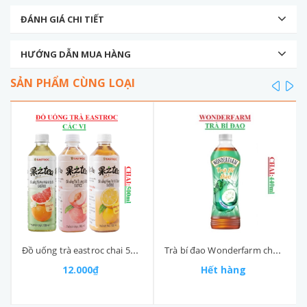
ĐÁNH GIÁ CHI TIẾT
HƯỚNG DẪN MUA HÀNG
SẢN PHẨM CÙNG LOẠI
prev
ne
Đồ uống trà eastroc chai 500ml
Trà bí đao Wonderfarm chai (390-:-450)ml
12.000₫
Hết hàng