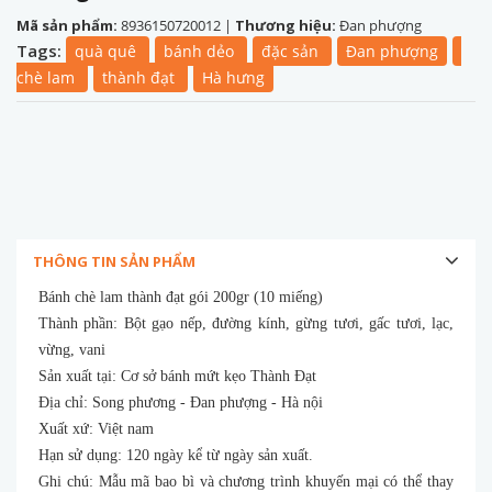
Mã sản phẩm:
8936150720012
|
Thương hiệu:
Đan phượng
Tags:
quà quê
bánh dẻo
đặc sản
Đan phượng
chè lam
thành đạt
Hà hưng
THÔNG TIN SẢN PHẨM
Bánh chè lam thành đạt gói 200gr (10 miếng)
Thành phần: Bột gạo nếp, đường kính, gừng tươi, gấc tươi, lạc,
vừng, vani
Sản xuất tại: Cơ sở bánh mứt kẹo Thành Đạt
Địa chỉ: Song phương - Đan phượng - Hà nội
Xuất xứ: Việt nam
Hạn sử dụng: 120 ngày kể từ ngày sản xuất.
Ghi chú: Mẫu mã bao bì và chương trình khuyến mại có thể thay