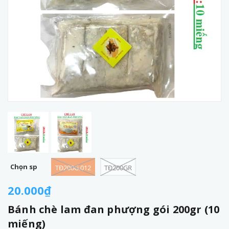
Chọn sp
TĐ200G.012
TĐ200GR
20.000₫
Bánh chè lam đan phượng gói 200gr (10
miếng)