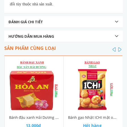
đổi tùy thuộc nhà sản xuất.
ĐÁNH GIÁ CHI TIẾT
HƯỚNG DẪN MUA HÀNG
SẢN PHẨM CÙNG LOẠI
prev
ne
Bánh đậu xanh Hải Dương Hoà An HA5 hộp 100gr
Bánh gạo Nhật ICHI mật ong gói 13P (90-:-110)gr
13.000₫
Hết hàng