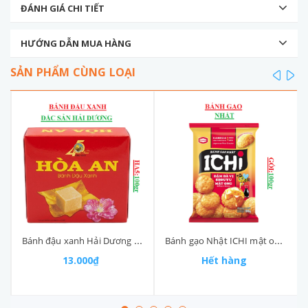
ĐÁNH GIÁ CHI TIẾT
HƯỚNG DẪN MUA HÀNG
SẢN PHẨM CÙNG LOẠI
prev
ne
Bánh đậu xanh Hải Dương Hoà An HA5 hộp 100gr
Bánh gạo Nhật ICHI mật ong gói 13P (90-:-110)gr
13.000₫
Hết hàng