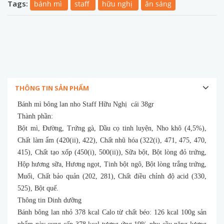
Tags:
bánh mì
staff
hữu nghị
ăn sáng
THÔNG TIN SẢN PHẨM
Bánh mì bông lan nho Staff Hữu Nghị cái 38gr
Thành phần:
Bột mì, Đường, Trứng gà, Dầu cọ tinh luyện, Nho khô (4,5%),
Chất làm ẩm (420(ii), 422), Chất nhũ hóa (322(i), 471, 475, 470,
415), Chất tạo xốp (450(i), 500(ii)), Sữa bột, Bột lòng đỏ trứng,
Hộp hương sữa, Hương ngọt, Tinh bột ngô, Bột lòng trắng trứng,
Muối, Chất bảo quản (202, 281), Chất điều chỉnh độ acid (330,
525), Bột quế.
Thông tin Dinh dưỡng
Bánh bông lan nhỏ 378 kcal Calo từ chất béo: 126 kcal 100g sản