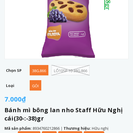
Chọn SP
38G.866
LỐ10SP 10 38G.866
Loại
GÓI
7.000₫
Bánh mì bông lan nho Staff Hữu Nghị
cái(30-:-38)gr
Mã sản phẩm:
8934760212866
|
Thương hiệu:
Hữu nghị