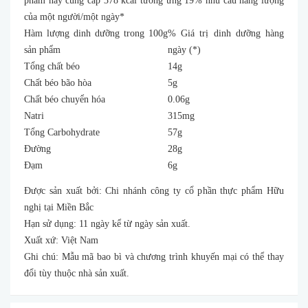
phẩm này cung cấp 378 kcal tương ứng 19% nhu cầu năng lượng
của một người/một ngày*
Hàm lượng dinh dưỡng trong 100g
% Giá trị dinh dưỡng hàng
sản phẩm
ngày (*)
Tổng chất béo
14g
Chất béo bão hòa
5g
Chất béo chuyển hóa
0.06g
Natri
315mg
Tổng Carbohydrate
57g
Đường
28g
Đạm
6g
Được sản xuất bởi: Chi nhánh công ty cổ phần thực phẩm Hữu
nghị tại Miền Bắc
Hạn sử dụng: 11 ngày kể từ ngày sản xuất.
Xuất xứ: Việt Nam
Ghi chú: Mẫu mã bao bì và chương trình khuyến mại có thể thay
đổi tùy thuộc nhà sản xuất.