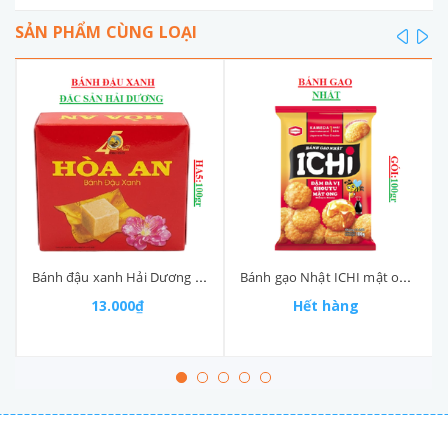
SẢN PHẨM CÙNG LOẠI
prev
ne
Bánh đậu xanh Hải Dương Hoà An HA5 hộp 100gr
Bánh gạo Nhật ICHI mật ong gói 13P (90-:-110)gr
13.000₫
Hết hàng