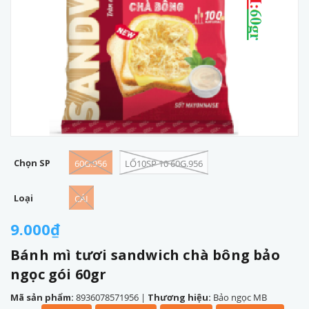
Chọn SP
60G.956
LỐ10SP 10 60G.956
Loại
CÁI
9.000₫
Bánh mì tươi sandwich chà bông bảo
ngọc gói 60gr
Mã sản phẩm:
8936078571956
|
Thương hiệu:
Bảo ngọc MB