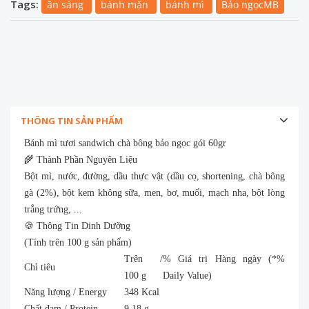
Tags:
ăn sáng
bánh mặn
bánh mì
Bảo ngọcMB
THÔNG TIN SẢN PHẨM
Bánh mì tươi sandwich chà bông bảo ngọc gói 60gr
🌾 Thành Phần Nguyên Liệu
Bột mì, nước, đường, dầu thực vật (dầu cọ, shortening, chà bông
gà (2%), bột kem không sữa, men, bơ, muối, mạch nha, bột lòng
trắng trứng, ...
🍪 Thông Tin Dinh Dưỡng
(Tính trên 100 g sản phẩm)
Trên /
% Giá trị Hàng ngày (*%
Chỉ tiêu
100 g
Daily Value)
Năng lượng / Energy
348 Kcal
Chất đạm / Protein
9,18 g