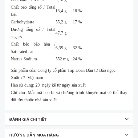
Chất béo tổng số / Total
13,4 g
18 %
fats
Carbohydrate
55,2 g
17 %
Đường tổng số / Total
47,7 g
sugars
Chất béo bão hòa /
6,39 g
32 %
Saturated fat
Natri / Sodium
552 mg
24 %
Sản phẩm của: Công ty cổ phần Tập Đoàn Đầu tư Bảo ngọc
Xuất xứ: Việt nam
Hạn sử dụng: 29 ngày kể từ ngày sản xuất
Ghi chú: Mẫu mã bao bì và chương trình khuyến mại có thể thay
đổi tùy thuộc nhà sản xuất.
ĐÁNH GIÁ CHI TIẾT
HƯỚNG DẪN MUA HÀNG