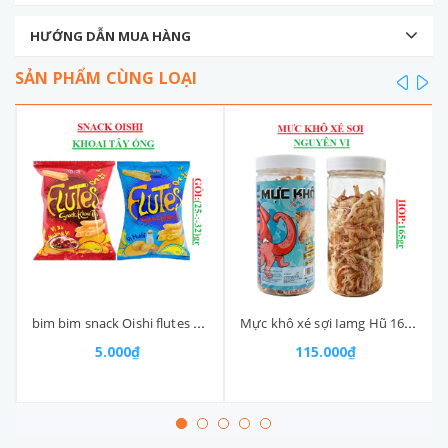
HƯỚNG DẪN MUA HÀNG
SẢN PHẨM CÙNG LOẠI
prev
ne
bim bim snack Oishi flutes 5k gói nhỡ (25-:-35)g
Mực khô xé sợi Iamg Hũ 165gr
5.000₫
115.000₫