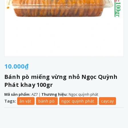
10.000₫
Bánh pò miếng vừng nhỏ Ngọc Quỳnh
Phát khay 100gr
Mã sản phẩm:
AZ7
|
Thương hiệu:
Ngọc quỳnh phát
Tags:
ăn vặt
bánh pò
ngọc quỳnh phát
caycay