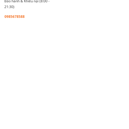
Bảo hành & Khiếu nại (8:00 -
21:30)
0985678588