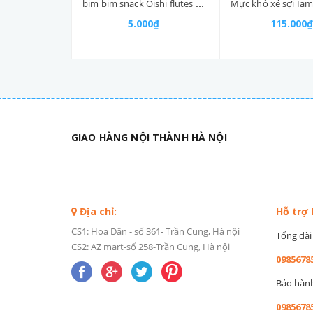
bim bim snack Oishi flutes 5k gói nhỡ (25-:-35)g
5.000₫
115.000₫
GIAO HÀNG NỘI THÀNH HÀ NỘI
Địa chỉ:
Hỗ trợ
CS1: Hoa Dân - số 361- Trần Cung, Hà nội
Tổng đài 
CS2: AZ mart-số 258-Trần Cung, Hà nội
0985678
Bảo hành 
0985678