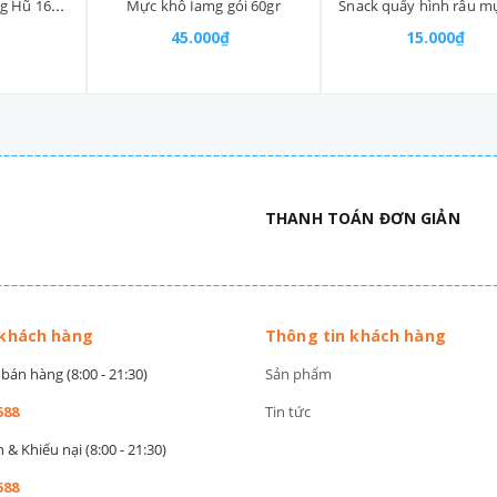
Mực khô xé sợi Iamg Hũ 165gr
Mực khô Iamg gói 60gr
45.000₫
15.000₫
THANH TOÁN ĐƠN GIẢN
 khách hàng
Thông tin khách hàng
bán hàng (8:00 - 21:30)
Sản phẩm
588
Tin tức
& Khiếu nại (8:00 - 21:30)
588