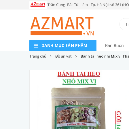
Trần Cung -Bắc Từ Liêm - Tp. Hà Nội: số 361 (H
DANH MỤC SẢN PHẨM
Bán Buôn
Trang chủ
Đồ ăn vặt
Bánh tai heo nhí Mix vị Th