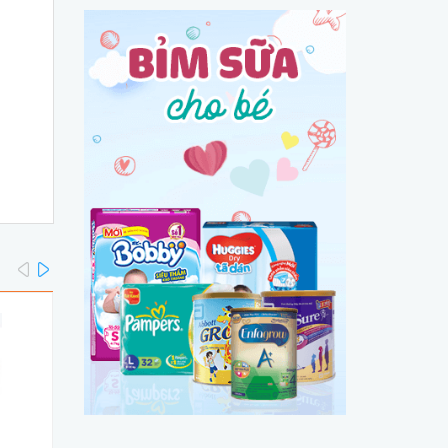
prev
next