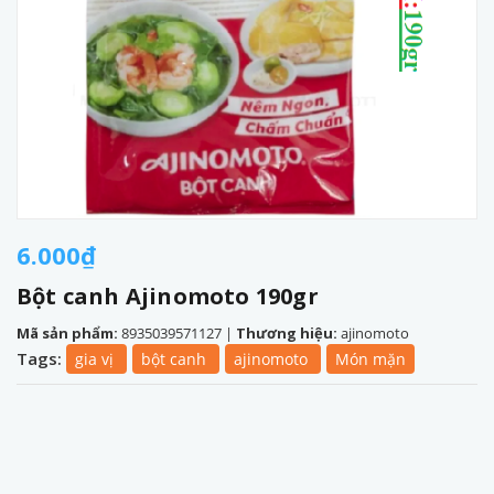
6.000₫
Bột canh Ajinomoto 190gr
Mã sản phẩm:
8935039571127
|
Thương hiệu:
ajinomoto
Tags:
gia vị
bột canh
ajinomoto
Món mặn