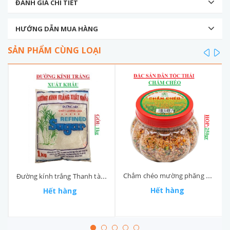
ĐÁNH GIÁ CHI TIẾT
HƯỚNG DẪN MUA HÀNG
SẢN PHẨM CÙNG LOẠI
prev
ne
Chẳm chéo mường phăng hộp 250gr
Đường kính trắng Thanh tài túi 1kg
Hết hàng
Hết hàng