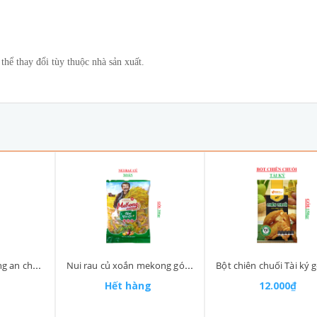
hể thay đổi tùy thuộc nhà sản xuất.
Dầu đậu nành Tường an chai 1 lít
Nui rau củ xoắn mekong gói 300gr
Hết hàng
12.000₫