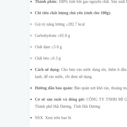
Thành phần:
100% tinh bột gạo nguyên chất. Sản xuất 
Chỉ tiêu chất lượng chủ yếu (tính cho 100g):
Giá trị năng lượng ≥282.7 kcal
Carbohydrate ≥65.0 g
Chất đạm ≥5.0 g
Chất béo ≥0.3 g
Cách sử dụng:
Cho bún vào nước đang sôi, thêm ít dầu 
lạnh, để ráo nước, rồi đem sử dụng.
Hướng dẫn bảo quản:
Bảo quản nơi khô ráo, thoáng má
Cơ sở sản xuất và đóng gói:
CÔNG TY TNHH MÌ GẠO 
Thành phố Hải Dương, Tỉnh Hải Dương
NSX: Xem trên bao bì