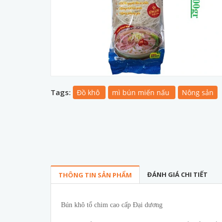
Tags:
Đồ khô
mì bún miến nấu
Nông sản
ĐÁNH GIÁ CHI TIẾT
THÔNG TIN SẢN PHẨM
Bún khô tổ chim cao cấp Đại dương