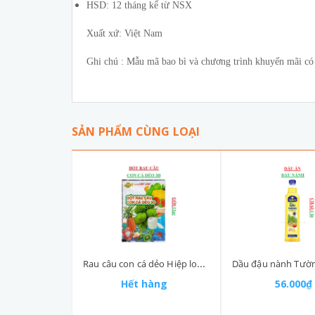
HSD: 12 tháng kể từ NSX
Xuất xứ: Việt Nam
Ghi chú : Mẫu mã bao bì và chương trình khuyến mãi có t
SẢN PHẨM CÙNG LOẠI
Rau câu con cá dẻo Hiệp long gói 12gr
Hết hàng
56.000₫