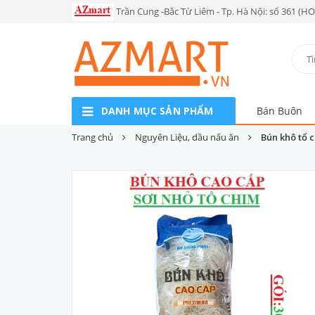
Trần Cung -Bắc Từ Liêm - Tp. Hà Nội: số 361 (H
DANH MỤC SẢN PHẨM
Bán Buôn
Trang chủ
Nguyên Liệu, dầu nấu ăn
Bún khô tổ 