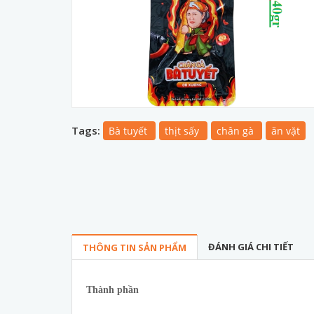
Tags:
Bà tuyết
thịt sấy
chân gà
ăn vặt
ĐÁNH GIÁ CHI TIẾT
THÔNG TIN SẢN PHẨM
Thành phần