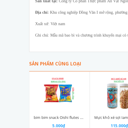
Sản xuất tại:
Công ty Cổ phần Thực phẩm Ăn Vặt Ngo
Địa chỉ:
Khu công nghiệp Đồng Văn I mở rộng, phường Y
Xuất xứ: Việt nam
Ghi chú: Mẫu mã bao bì và chương trình khuyến mại có th
SẢN PHẨM CÙNG LOẠI
bim bim snack Oishi flutes 5k gói nhỡ (25-:-35)g
5.000₫
115.000₫