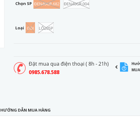
Chọn SP
ĐEN40GR.682
ĐEN40GR.004
Loại
GÓI
LỐ20SP
Đặt mua qua điện thoại ( 8h - 21h)
Hướ
MUA
0985.678.588
HƯỚNG DẪN MUA HÀNG