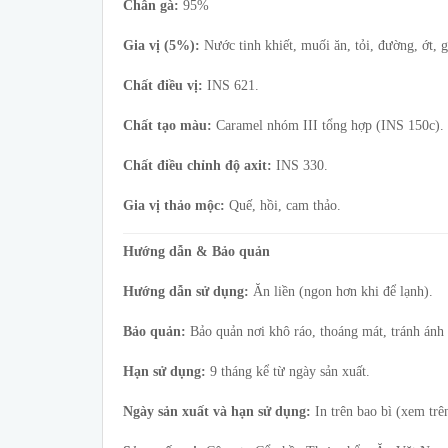
Chân gà:
95%
Gia vị (5%):
Nước tinh khiết, muối ăn, tỏi, đường, ớt, 
Chất điều vị:
INS 621.
Chất tạo màu:
Caramel nhóm III tổng hợp (INS 150c).
Chất điều chỉnh độ axit:
INS 330.
Gia vị thảo mộc:
Quế, hồi, cam thảo.
Hướng dẫn & Bảo quản
Hướng dẫn sử dụng:
Ăn liền (ngon hơn khi để lạnh).
Bảo quản:
Bảo quản nơi khô ráo, thoáng mát, tránh ánh 
Hạn sử dụng:
9 tháng kể từ ngày sản xuất.
Ngày sản xuất và hạn sử dụng:
In trên bao bì (xem trê