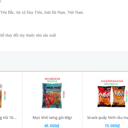
n.
ên Bắc, thị xã Duy Tiên, tỉnh Hà Nam, Việt Nam.
ể thay đổi tùy thuộc nhà sản xuất.
Mực khô xé sợi Iamg Hũ 165gr
Mực khô Iamg gói 60gr
45.000₫
15.000₫