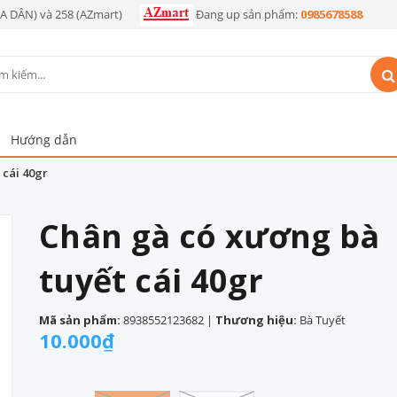
OA DÂN) và 258 (AZmart)
Đang up sản phẩm:
0985678588
Hướng dẫn
 cái 40gr
Chân gà có xương bà
tuyết cái 40gr
Mã sản phẩm:
8938552123682
|
Thương hiệu:
Bà Tuyết
10.000₫