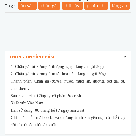
Tags:
ăn vặt
chân gà
thịt sấy
profresh
làng an
THÔNG TIN SẢN PHẨM
1. Chân gà rút xương ủ thượng hạng làng an gói 30gr
2. Chân gà rút xương ủ muối hoa tiêu làng an gói 30gr
Thành phần: Chân gà (99%), nước, muối ăn, đường, bột gà, ớt,
chất điều vị, ...
Sản phẩm của: Công ty cổ phần Profresh
Xuất xứ: Việt Nam
Hạn sử dụng: 06 tháng kể từ ngày sản xuất.
Ghi chú: mẫu mã bao bì và chương trình khuyến mại có thể thay
đổi tùy thuộc nhà sản xuất.