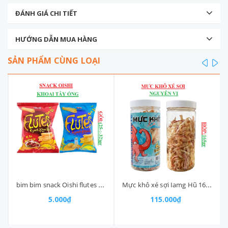
ĐÁNH GIÁ CHI TIẾT
HƯỚNG DẪN MUA HÀNG
SẢN PHẨM CÙNG LOẠI
prev
ne
bim bim snack Oishi flutes 5k gói nhỡ (25-:-35)g
Mực khô xé sợi Iamg Hũ 165gr
5.000₫
115.000₫