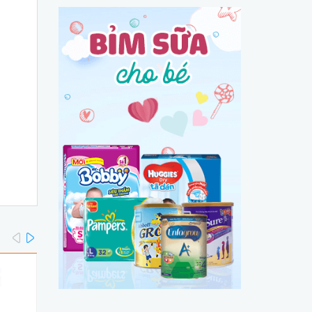
prev
next