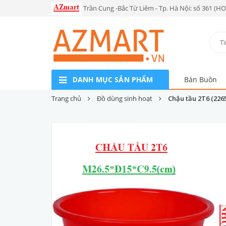
Trần Cung -Bắc Từ Liêm - Tp. Hà Nội: số 361 (H
DANH MỤC SẢN PHẨM
Bán Buôn
Trang chủ
Đồ dùng sinh hoạt
Chậu tầu 2T6 (226