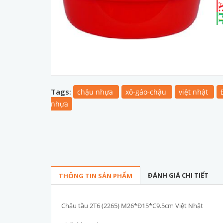
Tags:
chậu nhựa
xô-gáo-chậu
việt nhật
nhựa
ĐÁNH GIÁ CHI TIẾT
THÔNG TIN SẢN PHẨM
Chậu tầu 2T6 (2265) M26*Đ15*C9.5cm Việt Nhật