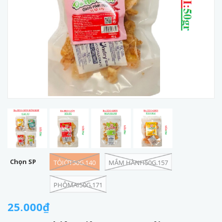
Chọn SP
TỎIỚT50G.140
MẮM HÀNH50G.157
PHÔMAI50G.171
25.000₫