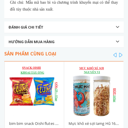
Ghi chú: Mẫu mã bao bì và chương trình khuyến mại có thể thay
đổi tùy thuộc nhà sản xuất.
ĐÁNH GIÁ CHI TIẾT
HƯỚNG DẪN MUA HÀNG
SẢN PHẨM CÙNG LOẠI
prev
ne
bim bim snack Oishi flutes 5k gói nhỡ (25-:-35)g
Mực khô xé sợi Iamg Hũ 165gr