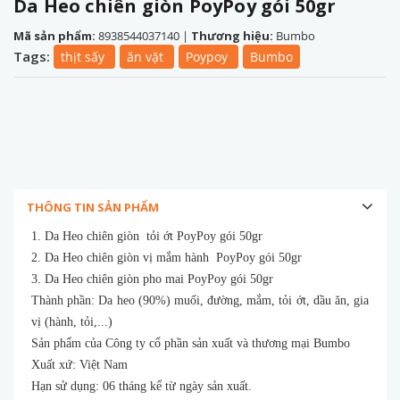
Da Heo chiên giòn PoyPoy gói 50gr
Mã sản phẩm:
8938544037140
|
Thương hiệu:
Bumbo
Tags:
thịt sấy
ăn vặt
Poypoy
Bumbo
THÔNG TIN SẢN PHẨM
1. Da Heo chiên giòn tỏi ớt PoyPoy gói 50gr
2. Da Heo chiên giòn vị mắm hành PoyPoy gói 50gr
3. Da Heo chiên giòn pho mai PoyPoy gói 50gr
Thành phần: Da heo (90%) muối, đường, mắm, tỏi ớt, dầu ăn, gia
vị (hành, tỏi,...)
Sản phẩm của Công ty cổ phần sản xuất và thương mại Bumbo
Xuất xứ: Việt Nam
Hạn sử dụng: 06 tháng kể từ ngày sản xuất.