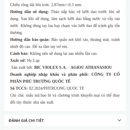
Chiều rộng dải bôi trơn: 2,87mm+-0,3 mm.
Hướng dẫn sử dụng:
Tháo nắp bảo vệ lưỡi dao trước khi sử
dụng. Sau khi sử dụng, làm sạch lưỡi dao bằng nước và vẩy ráo
nước. Không dùng tay lau hay chạm vào lưỡi dao để tránh gây tổn
thương.
Hướng dẫn bảo quản:
Bảo quản nơi khô ráo, thoáng mát, tránh
nhiệt độ cao. Để xa tầm tay trẻ em.
Cảnh báo:
Không nên sử dụng lại sau nhiều lần cạo.
Xuất xứ:
Hy Lạp.
Sản xuất bởi:
BIC VIOLEX S.A.
-
AGIOU ATHANASIOU
Doanh nghiệp nhập khẩu và phân phối:
CÔNG TY CỔ
PHẦN PHÚ TRƯỜNG QUỐC TẾ
.
Số TCCS:
02:2024/PHTRUONG QUOC TE
Ghi chú: mẫu mã bao bì và chương trình khuyến mại có thể thay
đổi tùy thuộc nhà sản xuất.
ĐÁNH GIÁ CHI TIẾT