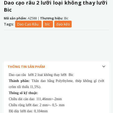
Dao cạo râu 2 lưỡi loại không thay lưỡi
Bic
Mã sản phẩm:
AZ588
|
Thương hiệu:
Bic
Tags:
Dao Cạo Râu
bic
dao-kéo
THÔNG TIN SẢN PHẨM
Dao cạo râu lưỡi 2 loại không thay lưỡi Bic
Thành phần:
Thân dao bằng Polythylene, thép không gỉ (với
crôm tối thiểu 11,5%).
Thông số kỹ thuật:
Chiều dài cán dao: 111,46mm+-2mm
Chiều rộng lưỡi dao: 2 mm+- 0,5- mm
Độ dày lưỡi dao: 0,104mm