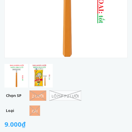
Chọn SP
2 LƯỠI
LỐ7SP 7 2 LƯỠI
Loại
CÁI
9.000₫