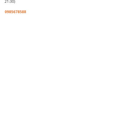
21:30)
0985678588