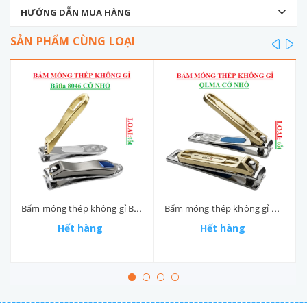
HƯỚNG DẪN MUA HÀNG
SẢN PHẨM CÙNG LOẠI
prev
ne
Bấm móng thép không gỉ Bâfla size nhỏ 8046
Bấm móng thép không gỉ QLMA size nhỏ 5002-2
Hết hàng
Hết hàng