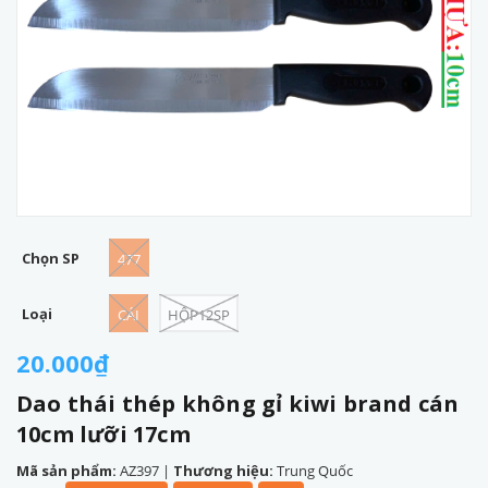
Chọn SP
477
Loại
CÁI
HỘP12SP
20.000₫
Dao thái thép không gỉ kiwi brand cán
10cm lưỡi 17cm
Mã sản phẩm:
AZ397
|
Thương hiệu:
Trung Quốc