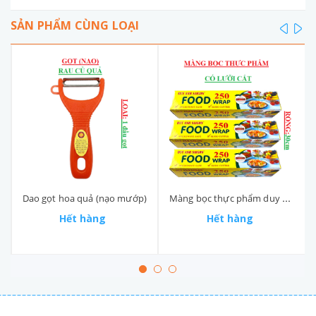
SẢN PHẨM CÙNG LOẠI
prev
ne
Dao gọt hoa quả (nạo mướp)
Màng bọc thực phẩm duy anh 250 wap
Hết hàng
Hết hàng