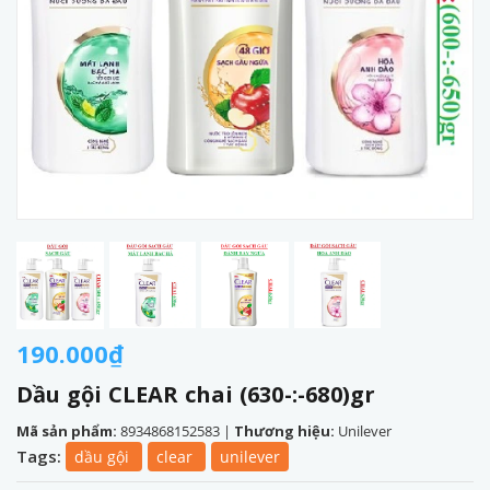
190.000₫
Dầu gội CLEAR chai (630-:-680)gr
Mã sản phẩm:
8934868152583
|
Thương hiệu:
Unilever
Tags:
dầu gội
clear
unilever