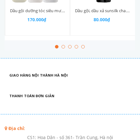
Dầu gội dưỡng tóc siêu mượt enchanteur chai 650gr
Dầu gội, dầu xả sunsilk chai (300-:-350)gr
170.000₫
80.000₫
GIAO HÀNG NỘI THÀNH HÀ NỘI
THANH TOÁN ĐƠN GIẢN
Địa chỉ:
CS1: Hoa Dân - số 361- Trần Cung, Hà nội