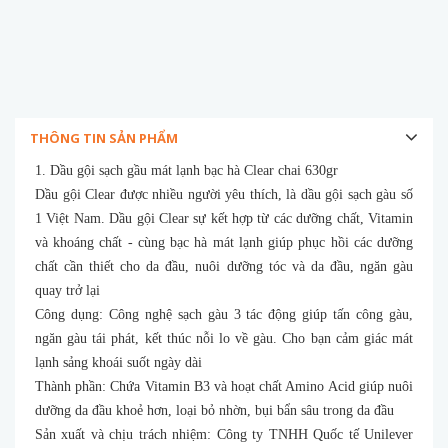
THÔNG TIN SẢN PHẨM
1. Dầu gội sạch gầu mát lạnh bạc hà Clear chai 630gr
Dầu gội Clear được nhiều người yêu thích, là dầu gội sạch gàu số
1 Việt Nam. Dầu gội Clear sự kết hợp từ các dưỡng chất, Vitamin
và khoáng chất - cùng bạc hà mát lạnh giúp phục hồi các dưỡng
chất cần thiết cho da đầu, nuôi dưỡng tóc và da đầu, ngăn gàu
quay trở lại
Công dụng: Công nghệ sạch gàu 3 tác động giúp tấn công gàu,
ngăn gàu tái phát, kết thúc nỗi lo về gàu. Cho bạn cảm giác mát
lạnh sảng khoái suốt ngày dài
Thành phần: Chứa Vitamin B3 và hoạt chất Amino Acid giúp nuôi
dưỡng da đầu khoẻ hơn, loại bỏ nhờn, bụi bẩn sâu trong da đầu
Sản xuất và chịu trách nhiệm: Công ty TNHH Quốc tế Unilever