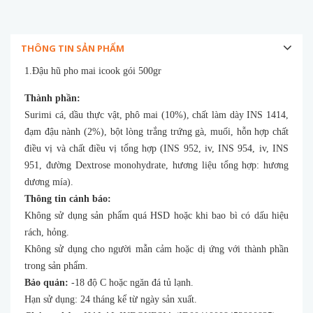
THÔNG TIN SẢN PHẨM
1.Đậu hũ pho mai icook gói 500gr
Thành phần:
Surimi cá, dầu thực vật, phô mai (10%), chất làm dày INS 1414,
đạm đậu nành (2%), bột lòng trắng trứng gà, muối, hỗn hợp chất
điều vị và chất điều vị tổng hợp (INS 952, iv, INS 954, iv, INS
951, đường Dextrose monohydrate, hương liệu tổng hợp: hương
dương mía).
Thông tin cảnh báo:
Không sử dụng sản phẩm quá HSD hoặc khi bao bì có dấu hiệu
rách, hỏng.
Không sử dụng cho người mẫn cảm hoặc dị ứng với thành phần
trong sản phẩm.
Bảo quản:
-18 độ C hoặc ngăn đá tủ lạnh.
Hạn sử dụng: 24 tháng kể từ ngày sản xuất.