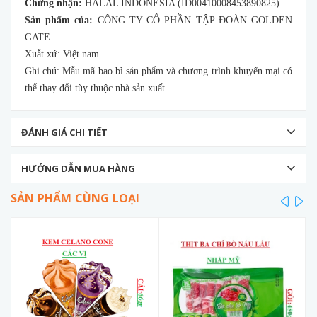
Chứng nhận:
HALAL INDONESIA (ID00410008453890825).
Sản phẩm của:
CÔNG TY CỔ PHẦN TẬP ĐOÀN GOLDEN
GATE
Xuẫt xứ: Việt nam
Ghi chú: Mẫu mã bao bì sản phẩm và chương trình khuyến mại có
thể thay đổi tùy thuộc nhà sản xuất.
ĐÁNH GIÁ CHI TIẾT
HƯỚNG DẪN MUA HÀNG
SẢN PHẨM CÙNG LOẠI
prev
ne