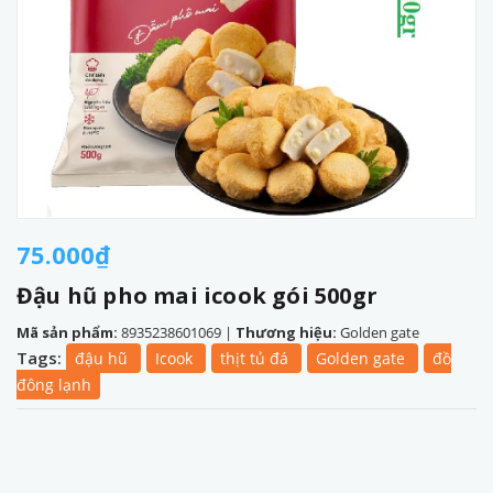
75.000₫
Đậu hũ pho mai icook gói 500gr
Mã sản phẩm:
8935238601069
|
Thương hiệu:
Golden gate
Tags:
đậu hũ
Icook
thịt tủ đá
Golden gate
đồ
đông lạnh