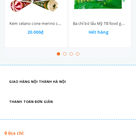
Ba chỉ bò lẩu Mỹ TB food gói 450gr
Kem celano cone merino cái (60-:-70)gr
Hết hàng
20.000₫
GIAO HÀNG NỘI THÀNH HÀ NỘI
THANH TOÁN ĐƠN GIẢN
Địa chỉ: