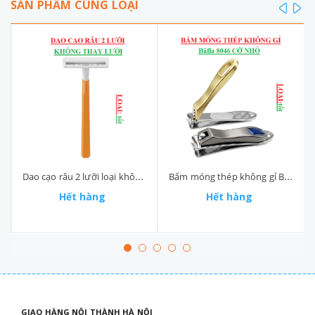
SẢN PHẨM CÙNG LOẠI
prev
ne
Dao cạo râu 2 lưỡi loại không thay lưỡi Bic
Bấm móng thép không gỉ Bâfla size nhỏ 8046
Hết hàng
Hết hàng
GIAO HÀNG NỘI THÀNH HÀ NỘI