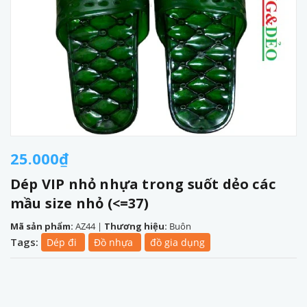
25.000₫
Dép VIP nhỏ nhựa trong suốt dẻo các
mầu size nhỏ (<=37)
Mã sản phẩm:
AZ44
|
Thương hiệu:
Buôn
Tags:
Dép đi
Đồ nhựa
đồ gia dụng