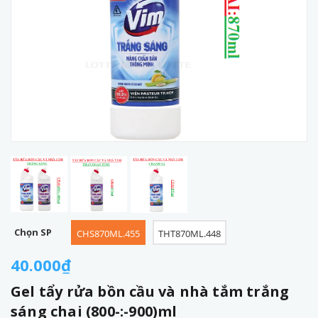
Chọn SP
CHS870ML.455
THT870ML.448
40.000₫
Gel tẩy rửa bồn cầu và nhà tắm trắng
sáng chai (800-:-900)ml