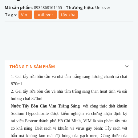
Mã sản phẩm:
8934868161455
|
Thương hiệu:
Unilever
Tags:
Vim
unilever
tẩy xóa
THÔNG TIN SẢN PHẨM
1. Gel tẩy rửa bồn cầu và nhà tắm trắng sáng hương chanh sả chai
870ml
2. Gel tẩy rửa bồn cầu và nhà tắm trắng sáng than hoạt tính và oải
hương chai 870ml
Nước Tẩy Bồn Cầu Vim Trắng Sáng
với công thức diệt khuẩn
Sodium Hypochlorite được kiểm nghiệm và chứng nhận định kỳ
tại viện Pasteur thành phố Hồ Chí Minh, VIM là sản phẩm tẩy rửa
có khả năng: Diệt sạch vi khuẩn và virus gây bệnh; Tẩy sạch vết
bẩn mà không làm mất độ bóng của gạch men; Công thức của