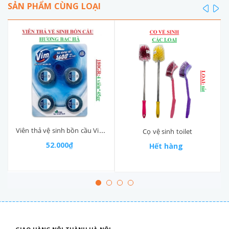
SẢN PHẨM CÙNG LOẠI
prev
ne
Viên thả vệ sinh bồn cầu Vim vỉ 4 viên
Cọ vệ sinh toilet
52.000₫
Hết hàng