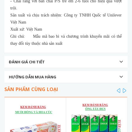
- Chải răng với bàn chải P/S trẻ em 2-6 tuổi cho hiệu quả vượt
trội.
Sản xuất và chịu trách nhiệm: Công ty TNHH Quốc tế Unilever
Việt Nam
Xuất xứ: Việt Nam
Ghi chú: Mẫu mã bao bì và chương trình khuyến mãi có thể
thay đổi tùy thuộc nhà sản xuất
ĐÁNH GIÁ CHI TIẾT
HƯỚNG DẪN MUA HÀNG
SẢN PHẨM CÙNG LOẠI
prev
ne