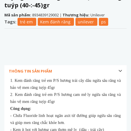
tuýp (40-:-45)gr
Mã sản phẩm:
8934839129002
|
Thương hiệu:
Unilever
Tags:
trẻ em
Kem đánh răng
unilever
ps
THÔNG TIN SẢN PHẨM
1. Kem đánh răng trẻ em P/S hương trái cây dâu ngừa sâu răng và
bảo vệ men răng tuýp 45gr
2. Kem đánh răng trẻ em P/S hương cam mê ly ngừa sâu răng và
bảo vệ men răng tuýp 45gr
Công dụng:
- Chứa Fluoride linh hoạt ngăn axit từ đường giúp ngừa sâu răng
và giúp men răng chắc khỏe hơn.
- Kem ít bọt với hương cam thơm mê ly (dâu - trái cây)