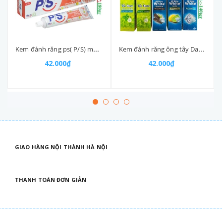
Kem đánh răng ps( P/S) muối hồng & hoa cúc tuýp 180gr
Kem đánh răng ông tây Darlie tuýp (120-:-140)gr
42.000₫
42.000₫
GIAO HÀNG NỘI THÀNH HÀ NỘI
THANH TOÁN ĐƠN GIẢN