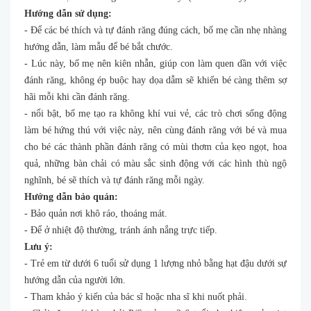
Hướng dẫn sử dụng:
- Để các bé thích và tự đánh răng đúng cách, bố mẹ cần nhẹ nhàng
hướng dẫn, làm mẫu để bé bắt chước.
- Lúc này, bố mẹ nên kiên nhẫn, giúp con làm quen dần với việc
đánh răng, không ép buộc hay dọa dẫm sẽ khiến bé càng thêm sợ
hãi mỗi khi cần đánh răng.
- nổi bật, bố mẹ tạo ra không khí vui vẻ, các trò chơi sống động
làm bé hứng thú với việc này, nên cùng đánh răng với bé và mua
cho bé các thành phần đánh răng có mùi thơm của kẹo ngọt, hoa
quả, những bàn chải có màu sắc sinh động với các hình thù ngộ
nghĩnh, bé sẽ thích và tự đánh răng mỗi ngày.
Hướng dẫn bảo quản:
- Bảo quản nơi khô ráo, thoáng mát.
- Để ở nhiệt độ thường, tránh ánh nắng trực tiếp.
Lưu ý:
- Trẻ em từ dưới 6 tuổi sử dụng 1 lượng nhỏ bằng hạt đậu dưới sự
hướng dẫn của người lớn.
- Tham khảo ý kiến của bác sĩ hoặc nha sĩ khi nuốt phải.