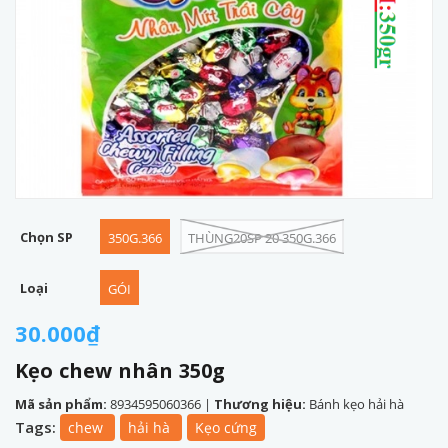
Chọn SP
350G.366
THÙNG20SP 20 350G.366
Loại
GÓI
30.000₫
Kẹo chew nhân 350g
Mã sản phẩm:
8934595060366
|
Thương hiệu:
Bánh kẹo hải hà
Tags:
chew
hải hà
Kẹo cứng