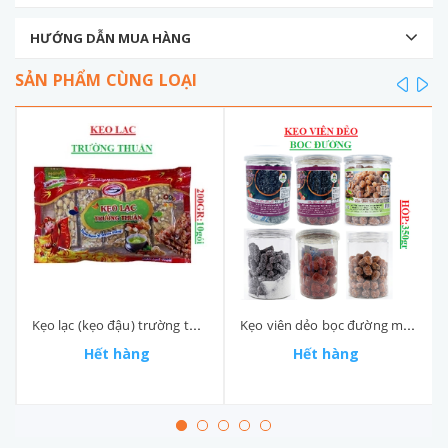
HƯỚNG DẪN MUA HÀNG
SẢN PHẨM CÙNG LOẠI
prev
ne
Kẹo lạc (kẹo đậu) trường thuận gói (180-:-220)gr
Kẹo viên dẻo bọc đường me, dâu thanh mai phát hộp (300-:-350)gr
Hết hàng
Hết hàng