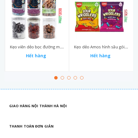
Kẹo viên dẻo bọc đường me, dâu thanh mai phát hộp (300-:-350)gr
Kẹo dẻo Amos hình sâu gói 24gr
Hết hàng
Hết hàng
GIAO HÀNG NỘI THÀNH HÀ NỘI
THANH TOÁN ĐƠN GIẢN