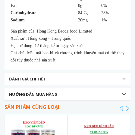
Fat
0g
0%
Carbohydrate
84.7g
28%
Sodium
20mg
1%
Sản phẩm của: Hong Kong Baoda food Limited
Xuất xứ : Hồng kông - Trung quốc
Hạn sử dụng: 12 tháng kể từ ngày sản xuất.
Ghi chú: Mẫu mã bao bì và chương trình khuyến mại có thể thay
đổi tùy thuộc nhà sản xuất.
ĐÁNH GIÁ CHI TIẾT
HƯỚNG DẪN MUA HÀNG
SẢN PHẨM CÙNG LOẠI
prev
ne