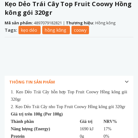
Kẹo Dẻo Trái Cây Top Fruit Coowy Hồng
kông gói 320gr
Mã sản phẩm:
4897079182821
|
Thương hiệu:
Hồng kông
Tags:
kẹo dẻo
hồng kông
coowy
THÔNG TIN SẢN PHẨM
1. Kẹo Dẻo Trái Cây hỗn hợp Top Fruit Coowy Hồng kông gói
320gr
2. Kẹo Dẻo Trái Cây nho Top Fruit Coowy Hồng kông gói 320gr
Giá trị trên 100g (Per 100g)
Thành phần
Giá trị
NRV%
Năng lượng (Energy)
1690 kJ
17%
Protein
0g
0%