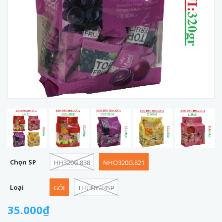
Chọn SP
HH320G.838
NHO320G.821
Loại
GÓI
THÙNG24SP
35.000₫