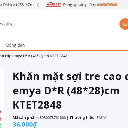
OA DÂN) và 258 (AZmart)
Đang up sản phẩm:
0985678588
Hướng dẫn
cao cấp emya D*R (48*28)cm KTET2848
Khăn mặt sợi tre cao 
emya D*R (48*28)cm
KTET2848
Mã sản phẩm:
8936073761666
|
Thương hiệu:
EMYA
36.000₫