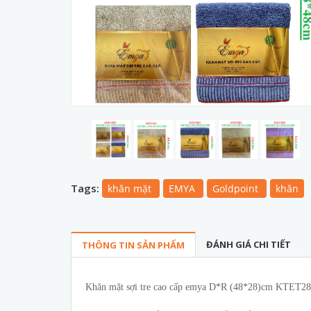
Tags:
khăn mặt
EMYA
Goldpoint
khăn
ĐÁNH GIÁ CHI TIẾT
THÔNG TIN SẢN PHẨM
Khăn mặt sợi tre cao cấp emya D*R (48*28)cm KTET2