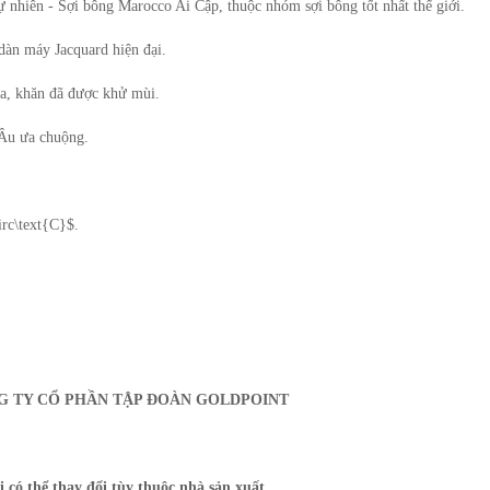
 nhiên - Sợi bông Marocco Ai Cập, thuộc nhóm sợi bông tốt nhất thế giới.
dàn máy Jacquard hiện đại.
a, khăn đã được khử mùi.
Âu ưa chuộng.
irc\text{C}$.
G TY CỔ PHẦN TẬP ĐOÀN GOLDPOINT
có thể thay đổi tùy thuộc nhà sản xuất.