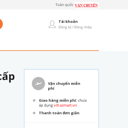
Toàn quốc
Tài khoản
Đăng ký / Đăng nhập
cấp
Vận chuyển miễn
phí
Giao hàng miễn phí:
chưa
áp dụng
với azmart.vn
Thanh toán đơn giản