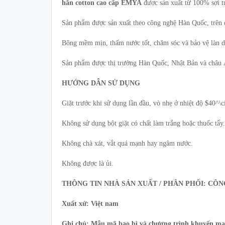
hăn cotton cao cấp EMYA
được sản xuất từ 100% sợi tự
Sản phẩm được sản xuất theo công nghệ Hàn Quốc, trên 
Bông mềm mịn, thấm nước tốt, chăm sóc và bảo vệ làn d
Sản phẩm được thị trường Hàn Quốc, Nhật Bản và châu 
HƯỚNG DẪN SỬ DỤNG
Giặt trước khi sử dụng lần đầu, vò nhẹ ở nhiệt độ $40^\c
Không sử dụng bột giặt có chất làm trắng hoặc thuốc tẩy.
Không chà xát, vắt quá mạnh hay ngâm nước.
Không được là ủi.
THÔNG TIN NHÀ SẢN XUẤT / PHÂN PHỐI:
CÔN
Xuất xứ: Việt nam
Ghi chú: Mẫu mã bao bì và chương trình khuyến mại 