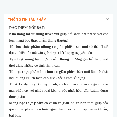
THÔNG TIN SẢN PHẨM
ĐẶC ĐIỂM NỔI BẬT:
Khả năng tái sử dụng tuyệt vời
giúp tiết kiệm chi phí so với các
loại màng bọc thực phẩm thông thường.
Túi bọc thực phẩm nilong co giãn phiên bản mới
có thể tái sử
dụng nhiều lần mà vẫn giữ được chất lượng nguyên bản.
Tạm biệt màng bọc thực phẩm thông thường
gây bất tiện, mất
thời gian, không có tính linh hoạt.
Túi bọc thực phẩm bo chun co giãn phiên bản mới
làm từ chất
liệu nilong PE an toàn cho sức khỏe người sử dụng.
Thiết kế đặc biệt thông minh
, có bo chun ở viền co giãn thoải
mái phù hợp với nhiều loại kích thước như: hộp, đĩa, bát,... đựng
thực phẩm.
Màng bọc thực phẩm có chun co giãn phiên bản mới
giúp bảo
quản thực phẩm luôn tươi ngon, tránh sự xâm nhập của vi khuẩn,
bụi bẩn.