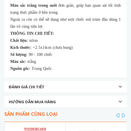
Màu sắc trắng trong suốt
đơn giản, giúp bạn quan sát tốt tình
trạng thực phẩm ở bên trong.
Ngoài ra còn có thể sử dụng như một chiếc mũ trùm đầu dùng 1
lần vô cùng tiện lợi.
THÔNG TIN CHI TIẾT:
Chất liệu:
nilon
Kích thước:
~2.5x14cm (chưa bung)
Số lượng:
90 - 100 chiếc
Màu sắc:
trắng
Nguồn gốc:
Trung Quốc
ĐÁNH GIÁ CHI TIẾT
HƯỚNG DẪN MUA HÀNG
SẢN PHẨM CÙNG LOẠI
prev
ne