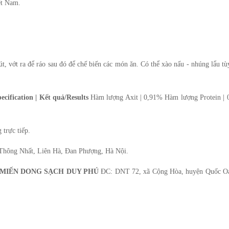
ệt Nam.
 vớt ra để ráo sau đó để chế biến các món ăn. Có thể xào nấu - nhúng lẩu tù
pecification | Kết quả/Results
Hàm lượng Axit | 0,91% Hàm lượng Protein |
 trực tiếp.
Thông Nhất, Liên Hà, Đan Phượng, Hà Nội.
 MIẾN DONG SẠCH DUY PHÚ
ĐC: DNT 72, xã Cộng Hòa, huyện Quốc Oa