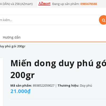
OA DÂN) và 258 (AZmart)
Đang up sản phẩm:
0985678588
Hướng dẫn
uy phú gói 200gr
Miến dong duy phú gó
200gr
Mã sản phẩm:
8938522059027
|
Thương hiệu:
Duy phú
21.000₫