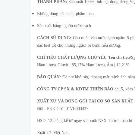
THÀNH PHẦN:
Sản xuất 100% tinh bột dong riềng Vi
Không dùng hóa chất, phẩm màu.
Sản xuất bằng nguồn nước sạch.
CÁCH SỬ DỤNG:
Cho miến vào nước lạnh ngâm 5 phút,
đặc biệt tốt cho những người bị bệnh tiểu đường.
CHỈ TIÊU CHẤT LƯỢNG CHỦ YẾU
Tên chỉ tiêu/S
Hàm lượng Gluxit | 85,17% Hàm lượng Ẩm | 12,21%
BẢO QUẢN:
Để nơi khô ráo, thoáng mát tránh ánh nắng
CÔNG TY CP SX & KDTM THIÊN BẢO
đc: 5, xóm 
XUẤT XỨ VÀ ĐÓNG GÓI TẠI
CƠ SỞ SẢN XUẤT
Nội. PKKD số: 01VB003437
HSD: 12 tháng kể từ ngày sản xuất NSX: In trên bao bì
Xuất xứ: Việt Nam