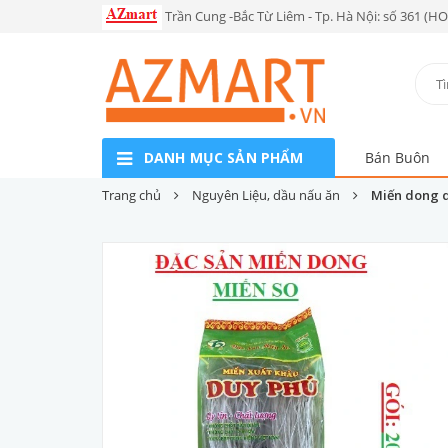
Trần Cung -Bắc Từ Liêm - Tp. Hà Nội: số 361 (H
DANH MỤC SẢN PHẨM
Bán Buôn
Trang chủ
Nguyên Liệu, dầu nấu ăn
Miến dong d