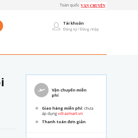
Toàn quốc
Tài khoản
Đăng ký / Đăng nhập
i
Vận chuyển miễn
phí
Giao hàng miễn phí:
chưa
áp dụng
với azmart.vn
Thanh toán đơn giản