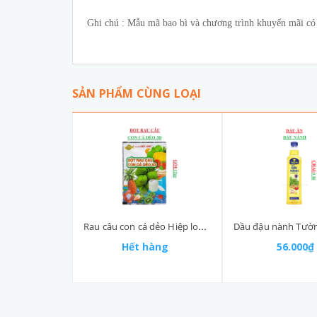
Ghi chú : Mẫu mã bao bì và chương trình khuyến mãi có t
SẢN PHẨM CÙNG LOẠI
Rau câu con cá dẻo Hiệp long gói 12gr
Hết hàng
56.000₫