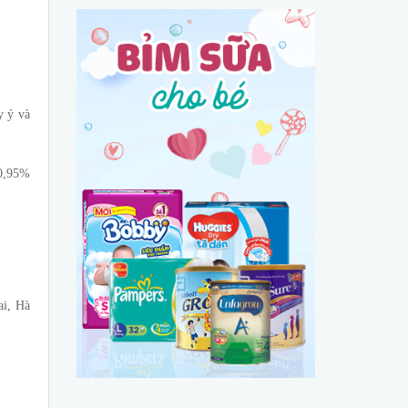
y ý và
 0,95%
i, Hà