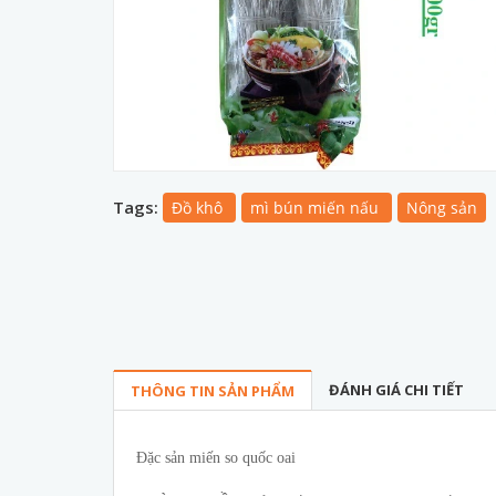
Tags:
Đồ khô
mì bún miến nấu
Nông sản
ĐÁNH GIÁ CHI TIẾT
THÔNG TIN SẢN PHẨM
Đặc sản miến so quốc oai