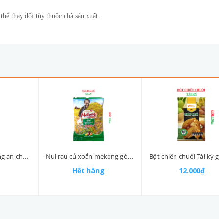
hể thay đổi tùy thuộc nhà sản xuất.
Dầu đậu nành Tường an chai 1 lít
Nui rau củ xoắn mekong gói 300gr
Hết hàng
12.000₫