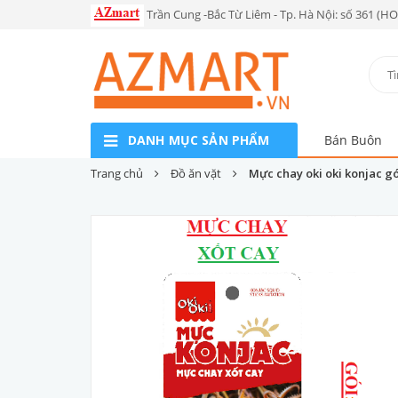
Trần Cung -Bắc Từ Liêm - Tp. Hà Nội: số 361 (H
DANH MỤC SẢN PHẨM
Bán Buôn
Trang chủ
Đồ ăn vặt
Mực chay oki oki konjac gó