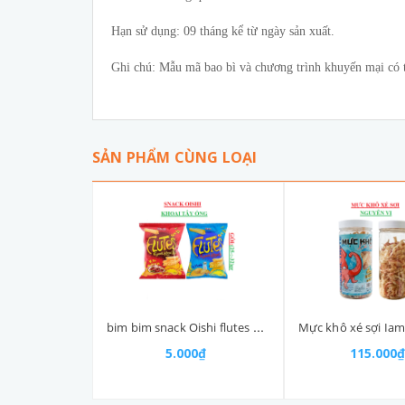
Hạn sử dụng: 09 tháng kể từ ngày sản xuất.
Ghi chú: Mẫu mã bao bì và chương trình khuyến mại có th
SẢN PHẨM CÙNG LOẠI
bim bim snack Oishi flutes 5k gói nhỡ (25-:-35)g
5.000₫
115.000₫