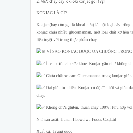
2. Mực chay cay oki oki konjac gói 18gr
KONJAC LÀ GÌ?
Konjac (hay còn gọi là khoai nưa) là một loại cây trồng
konjac chứa nhiều glucomannan, một loại chất xơ hòa ta
liệu tuyệt vời trong thực phẩm chay.
VÌ SAO KONJAC ĐƯỢC ƯA CHUỘNG TRONG
Ít calo, tốt cho sức khỏe: Konjac gần như không chứ
Chứa chất xơ cao: Glucomannan trong konjac giúp tạ
Dai giòn tự nhiên: Konjac có độ đàn hồi và giòn dai
chay.
Không chứa gluten, thuần chay 100%: Phù hợp với n
Nhà sản xuất: Hunan Haoweiwu Foods Co.,Ltd
Xuất xứ: Trung quốc