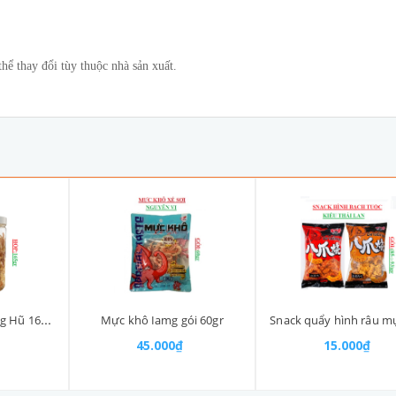
ể thay đổi tùy thuộc nhà sản xuất.
Mực khô xé sợi Iamg Hũ 165gr
Mực khô Iamg gói 60gr
45.000₫
15.000₫