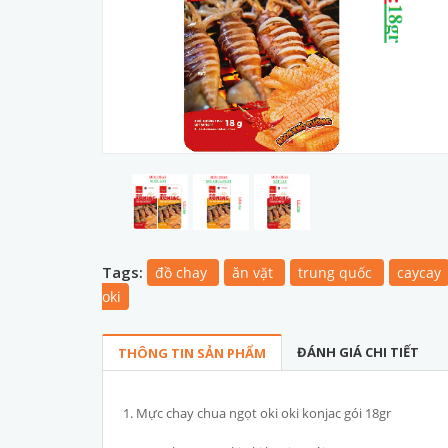
Tags:
đồ chay
ăn vặt
trung quốc
caycay
oki
ĐÁNH GIÁ CHI TIẾT
THÔNG TIN SẢN PHẨM
1. Mực chay chua ngọt oki oki konjac gói 18gr