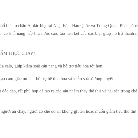
 phổ biến ở châu Á, đặc biệt tại Nhật Bản, Hàn Quốc và Trung Quốc. Phần củ c
n có khả năng hấp thụ nước cao, tạo nên kết cấu đặc biệt giúp nó trở thành 
 ẨM THỰC CHAY?
a calo, giúp kiểm soát cân nặng và hỗ trợ tiêu hóa tốt hơn.
o cảm giác no lâu, hỗ trợ hệ tiêu hóa và kiểm soát đường huyết.
 độc đáo, rất phù hợp để tạo ra các sản phẩm thay thế thịt và hải sản trong chế
gười ăn chay, người có chế độ ăn không gluten hoặc muốn giảm tiêu thụ thịt.