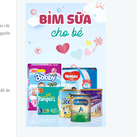
ủa cây
nguyên
 độ ăn