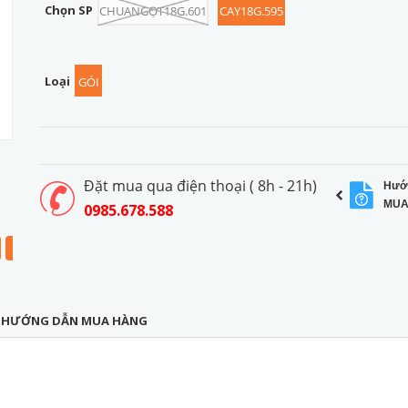
Chọn SP
CHUANGỌT18G.601
CAY18G.595
Loại
GÓI
Đặt mua qua điện thoại ( 8h - 21h)
Hướ
MUA
0985.678.588
HƯỚNG DẪN MUA HÀNG