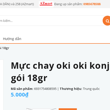
OA DÂN) và 258 (AZmart)
Đang up sản phẩm:
0985678588
Hướng dẫn
i 18gr
Mực chay oki oki kon
gói 18gr
Mã sản phẩm:
6931754808595
|
Thương hiệu:
Trung quôc
5.000₫