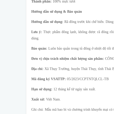
Thành phần:
100% mực tươi
Hướng dẫn sử dụng & Bảo quản
Hướng dẫn sử dụng:
Rã đông trước khi chế biến. Dùng 
Lưu ý:
Thực phẩm đông lạnh, không được rã đông rồi 
dùng.
Bảo quản:
Luôn bảo quản trong tủ đông ở nhiệt độ tối t
Đơn vị chịu trách nhiệm chất lượng sản phẩm:
CÔNG
Địa chỉ:
Xã Thụy Trường, huyện Thái Thụy, tỉnh Thái 
Mã đăng ký VSATTP:
05/2023/CCPTNTQLCL-TB
Hạn sử dụng:
12 tháng kể từ ngày sản xuất.
Xuất xứ:
Việt Nam.
Ghi chú: Mẫu mã bao bì và chương trình khuyến mại có th