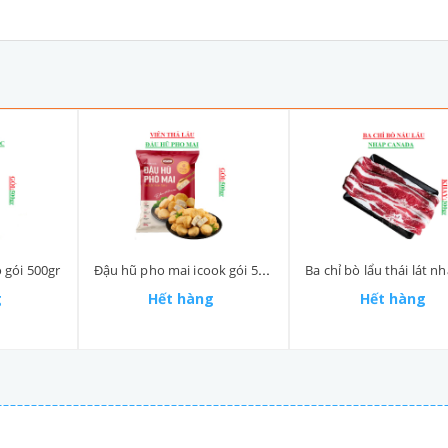
gói 500gr
Đậu hũ pho mai icook gói 500gr
g
Hết hàng
Hết hàng