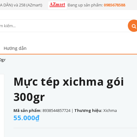
OA DÂN) và 258 (AZmart)
Đang up sản phẩm:
0985678588
Hướng dẫn
0gr
Mực tép xichma gói
300gr
Mã sản phẩm:
8938544857724
|
Thương hiệu:
Xichma
55.000₫