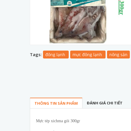
Tags:
đông lạnh
mực đông lạnh
nông sản
ĐÁNH GIÁ CHI TIẾT
THÔNG TIN SẢN PHẨM
Mực tép xichma gói 300gr