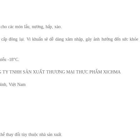
cho các món lẩu, nướng, hấp, xào.
cấp đông lại. Vi khuẩn sẽ dễ dàng xâm nhập, gây ảnh hưởng đến sức khỏe
hiểu -18°C.
 TY TNHH SẢN XUẤT THƯƠNG MẠI THỰC PHẨM XICHMA
Bình, Việt Nam
ể thay đổi tùy thuộc nhà sản xuất.