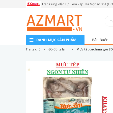
Trần Cung -Bắc Từ Liêm - Tp. Hà Nội: số 361 (H
DANH MỤC SẢN PHẨM
Bán Buôn
Trang chủ
Đồ đông lạnh
Mực tép xichma gói 30