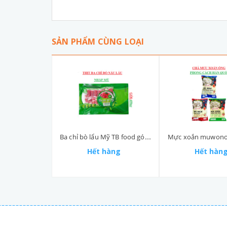
SẢN PHẨM CÙNG LOẠI
Ba chỉ bò lẩu Mỹ TB food gói 450gr
Mực xoắn muwono 
Hết hàng
Hết hàn