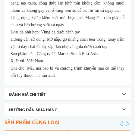
dạng sáp xanh, công thức lăn khử mùi không cồn, không muối
nhôm và không gây vệt ố vàng trên áo để bạn tự tin cả ngày dài.
Công dụng: Giúp kiểm soát mùi hiệu quả. Mang đến cảm giác dễ
chịu và lưu hương suốt cả ngày
Loại da phù hợp: Vùng da dưới cánh tay
Hướng dẫn sử dụng: Mở nắp, gỡ miếng chặn bên trong, xoay nắm
vặn ở đáy chai để lấy sáp, lăn nhẹ vùng da dưới cánh tay
Sản phẩm của: Công ty CP Marico South East Asia.
Xuất xứ: Việt Nam
Ghi chú: Mẫu mã bao bì và chương trình khuyễn mại có thể thay
đổi tùy thuộc nhà sản xuất.
ĐÁNH GIÁ CHI TIẾT
HƯỚNG DẪN MUA HÀNG
SẢN PHẨM CÙNG LOẠI
prev
ne