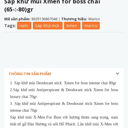
Sáp khử mùi Xmen for boss chai
(65-:-80)gr
Mã sản phẩm:
8935136867048
|
Thương hiệu:
Marico
Tags:
nam
Sáp khử mùi
Xmen
marico
THÔNG TIN SẢN PHẨM
1. Sáp khử mùi Deodorant stick Xmen for boss intense chai 80gr
2.Sáp khử mùi Antiperspirant & Deodorant stick Xmen for boss
luxury chai 70gr
3. Sáp khử mùi Antiperspirant & Deodorant stick Xmen for boss
intense chai 70gr
Sáp khử mùi X-Men For Boss với hương thơm sang trọng, nam
tính từ gỗ Đàn Hương và nốt Hổ Phách. Lăn khử mùi X-Men với