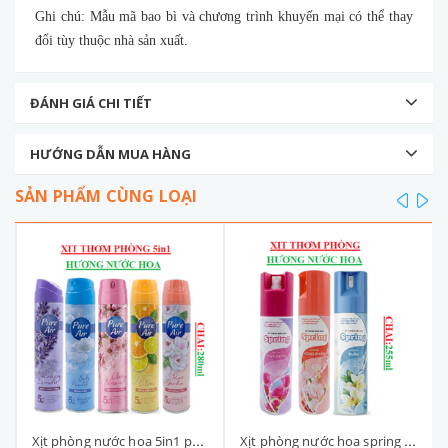
Ghi chú: Mẫu mã bao bì và chương trình khuyến mại có thể thay
đổi tùy thuộc nhà sản xuất.
ĐÁNH GIÁ CHI TIẾT
HƯỚNG DẪN MUA HÀNG
SẢN PHẨM CÙNG LOẠI
prev
ne
Xịt phòng nước hoa 5in1 pure air SCC chai 280ml
Xịt phòng nước hoa spring SCC chai 255ml