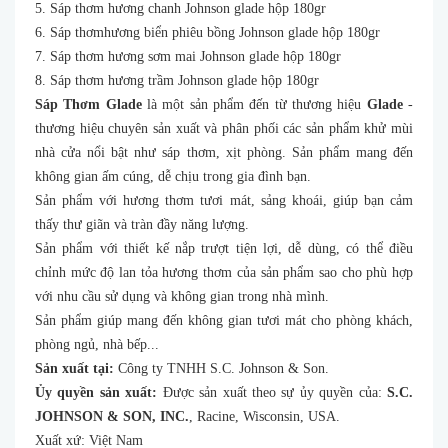
5. Sáp thơm hương chanh Johnson glade hộp 180gr
6. Sáp thơmhương biển phiêu bồng Johnson glade hộp 180gr
7. Sáp thơm hương sơm mai Johnson glade hộp 180gr
8. Sáp thơm hương trầm Johnson glade hộp 180gr
Sáp Thơm Glade
là một sản phẩm đến từ thương hiệu
Glade
-
thương hiệu chuyên sản xuất và phân phối các sản phẩm khử mùi
nhà cửa nổi bật như sáp thơm, xịt phòng. Sản phẩm mang đến
không gian ấm cúng, dễ chịu trong gia đình bạn.
Sản phẩm với hương thơm tươi mát, sảng khoái, giúp bạn cảm
thấy thư giãn và tràn đầy năng lượng.
Sản phẩm với thiết kế nắp trượt tiện lợi, dễ dùng, có thể điều
chỉnh mức độ lan tỏa hương thơm của sản phẩm sao cho phù hợp
với nhu cầu sử dụng và không gian trong nhà mình.
Sản phẩm giúp mang đến không gian tươi mát cho phòng khách,
phòng ngủ, nhà bếp...
Sản xuất tại:
Công ty TNHH S.C. Johnson & Son.
Ủy quyền sản xuất:
Được sản xuất theo sự ủy quyền của:
S.C.
JOHNSON & SON, INC.
, Racine, Wisconsin, USA.
Xuất xứ: Việt Nam