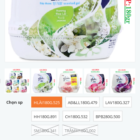
prev
Chọn sp
HLÀI180G.525
AĐ&LL180G.479
LAV180G.327
HH180G.891
CH180G.532
BPB280G.500
SM180G.341
TRẦMH180G.002