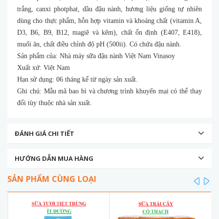
trắng, canxi photphat, dầu đậu nành, hương liệu giống tự nhiên
dùng cho thực phẩm, hỗn hợp vitamin và khoáng chất (vitamin A,
D3, B6, B9, B12, magiê và kẽm), chất ổn định (E407, E418),
muối ăn, chất điều chỉnh độ pH (500ii). Có chứa đậu nành.
Sản phẩm của: Nhà máy sữa đậu nành Việt Nam Vinasoy
Xuất xứ: Việt Nam
Hạn sử dụng: 06 tháng kể từ ngày sản xuất.
Ghi chú: Mẫu mã bao bì và chương trình khuyến mại có thể thay
đổi tùy thuộc nhà sản xuất.
ĐÁNH GIÁ CHI TIẾT
HƯỚNG DẪN MUA HÀNG
SẢN PHẨM CÙNG LOẠI
prev
ne