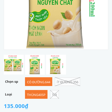
Chọn sp
CÓ ĐƯỜNG.644
ÍT ĐƯỜNG.356
Loại
THÙNG40SP
TÚI
135.000₫