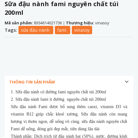
Sữa đậu nành fami nguyên chất túi
200ml
Mã sản phẩm:
8934614021736
|
Thương hiệu:
vinasoy
Tags:
sữa đậu nành
fami
vinasoy
THÔNG TIN SẢN PHẨM
1. Sữa đậu nành có đường fami nguyên chất túi 200ml
2. Sữa đậu nành fami ít đường nguyên chất túi 200ml
Sữa đậu nành Fami được bổ sung thêm canxi, vitamin D3 và
vitamin B12 giúp chắc khoẻ xương. Sữa đậu nành còn mang
hượng vị thơm ngon, dễ uống vô cùng. sữa đậu nành nguyên chất
Fami dễ uống, đóng gói đẹp mắt, tiện dùng lâu dài
Thành phần: Dịch trích từ đậu nành hạt (50%), nước, đường kính