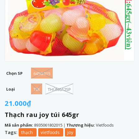
Chọn SP
645G.015
Loại
TÚI
THÙNG12SP
21.000₫
Thạch rau joy túi 645gr
Mã sản phẩm:
8935061802015
|
Thương hiệu:
Vietfoods
Tags:
thạch
vietfoods
joy