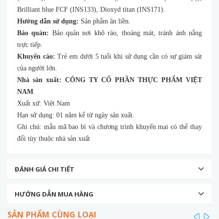
Brilliant blue FCF (INS133), Dioxyd titan (INS171).
Hướng dẫn sử dụng:
Sản phẩm ăn liền.
Bảo quản:
Bảo quản nơi khô ráo, thoáng mát, tránh ánh nắng
trực tiếp.
Khuyến cáo:
Trẻ em dưới 5 tuổi khi sử dụng cần có sự giám sát
của người lớn.
Nhà sản xuất:
CÔNG TY CỔ PHẦN THỰC PHẨM VIỆT
NAM
.
Xuất xứ: Việt Nam
Hạn sử dụng: 01 năm kể từ ngày sản xuất.
Ghi chú: mẫu mã bao bì và chương trình khuyến mại có thể thay
đổi tùy thuộc nhà sản xuất
ĐÁNH GIÁ CHI TIẾT
HƯỚNG DẪN MUA HÀNG
SẢN PHẨM CÙNG LOẠI
prev
ne