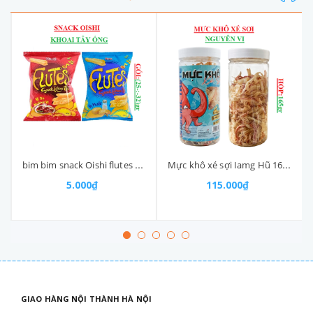
bim bim snack Oishi flutes 5k gói nhỡ (25-:-35)g
Mực khô xé sợi Iamg Hũ 165gr
5.000₫
115.000₫
GIAO HÀNG NỘI THÀNH HÀ NỘI