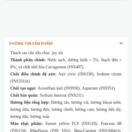
THÔNG TIN SẢN PHẨM
Thạch rau câu sữa chua joy túi
Thành phần chính:
Nước sạch, đường kính > 5%, thạch dừa >
8%, và chất nhũ hóa Carrageenan (INS407).
Chất điều chỉnh độ axit:
Axit citric (INS330), Sodium citrate
(INS331iii).
Chất tạo ngọt:
Acesulfam kali (INS950), Aspartam (INS951).
Chất bảo quản:
Sodium benzoat (INS211).
Hương liệu tổng hợp:
Hương táo, hương vải, hương khoai môn,
hương dứa, hương dừa, hương chuối, hương cam, hương dứa tây,
hương dâu, hương xoài.
Màu thực phẩm:
Sunset yellow FCF (INS110), Ponceau 4R
(INS124), Riboflavin (INS 101i), Beta-Caroten (INS160a(i)),