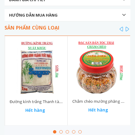
HƯỚNG DẪN MUA HÀNG
SẢN PHẨM CÙNG LOẠI
prev
ne
Chẳm chéo mường phăng hộp 250gr
Đường kính trắng Thanh tài túi 1kg
Hết hàng
Hết hàng