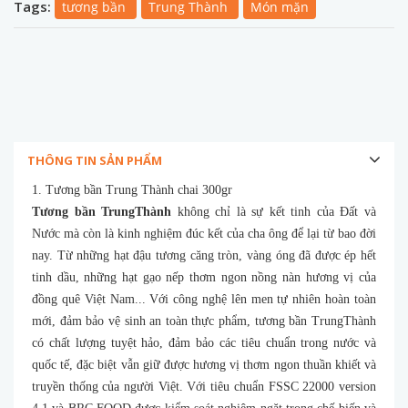
Tags:
tương bần
Trung Thành
Món mặn
THÔNG TIN SẢN PHẨM
1. Tương bần Trung Thành chai 300gr
Tương bần TrungThành
không chỉ là sự kết tinh của Đất và
Nước mà còn là kinh nghiệm đúc kết của cha ông để lại từ bao đời
nay. Từ những hạt đậu tương căng tròn, vàng óng đã được ép hết
tinh dầu, những hạt gạo nếp thơm ngon nồng nàn hương vị của
đồng quê Việt Nam... Với công nghệ lên men tự nhiên hoàn toàn
mới, đảm bảo vệ sinh an toàn thực phẩm, tương bần TrungThành
có chất lượng tuyệt hảo, đảm bảo các tiêu chuẩn trong nước và
quốc tế, đặc biệt vẫn giữ được hương vị thơm ngon thuần khiết và
truyền thống của người Việt. Với tiêu chuẩn FSSC 22000 version