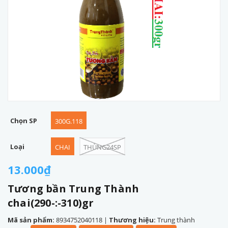
Chọn SP
300G.118
Loại
CHAI
THÙNG24SP
13.000₫
Tương bần Trung Thành
chai(290-:-310)gr
Mã sản phẩm:
8934752040118
|
Thương hiệu:
Trung thành