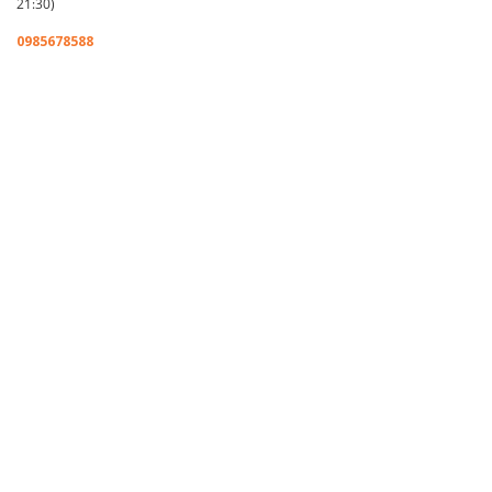
21:30)
0985678588