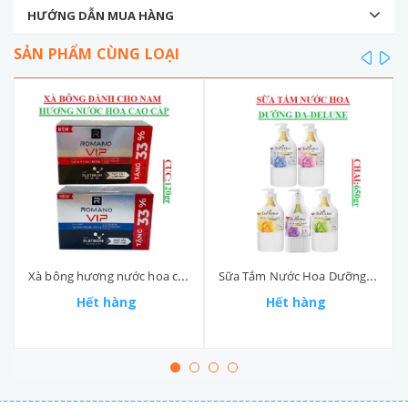
HƯỚNG DẪN MUA HÀNG
SẢN PHẨM CÙNG LOẠI
prev
ne
Xà bông hương nước hoa cao cấp VIP romano cục (90-:-120)gr
Sữa Tắm Nước Hoa Dưỡng Da Enchanteur Deluxe chai 650ml
Hết hàng
Hết hàng