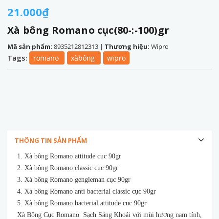
21.000₫
Xà bông Romano cục(80-:-100)gr
Mã sản phẩm:
8935212812313
|
Thương hiệu:
Wipro
Tags:
romano
xàbông
wipro
THÔNG TIN SẢN PHẨM
1. Xà bông Romano attitude cục 90gr
2. Xà bông Romano classic cục 90gr
3. Xà bông Romano gengleman cục 90gr
4. Xà bông Romano anti bacterial classic cục 90gr
5. Xà bông Romano bacterial attitude cục 90gr
Xà Bông Cục Romano Sạch Sảng Khoái với mùi hương nam tính,