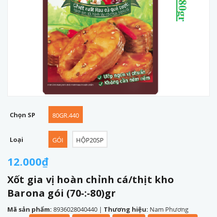
Chọn SP
80GR.440
Loại
GÓI
HỘP20SP
12.000₫
Xốt gia vị hoàn chỉnh cá/thịt kho
Barona gói (70-:-80)gr
Mã sản phẩm:
8936028040440
|
Thương hiệu:
Nam Phương