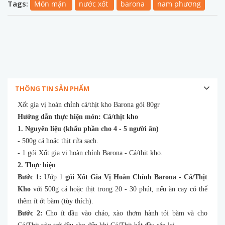
Tags:
Món mặn
nước xốt
barona
nam phương
THÔNG TIN SẢN PHẨM
Xốt gia vị hoàn chỉnh cá/thịt kho Barona gói 80gr
Hướng dẫn thực hiện món: Cá/thịt kho
1. Nguyên liệu (khẩu phần cho 4 - 5 người ăn)
- 500g cá hoặc thịt rửa sạch.
- 1 gói Xốt gia vị hoàn chỉnh Barona - Cá/thịt kho.
2. Thực hiện
Bước 1:
Ướp 1
gói Xốt Gia Vị Hoàn Chỉnh Barona - Cá/Thịt
Kho
với 500g cá hoặc thịt trong 20 - 30 phút, nếu ăn cay có thể
thêm ít ớt băm (tùy thích).
Bước 2:
Cho ít dầu vào chảo, xào thơm hành tỏi băm và cho