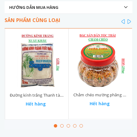
HƯỚNG DẪN MUA HÀNG
SẢN PHẨM CÙNG LOẠI
prev
ne
Chẳm chéo mường phăng hộp 250gr
Đường kính trắng Thanh tài túi 1kg
Hết hàng
Hết hàng