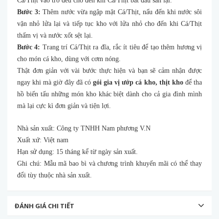
Cá/Thịt vào trở đều cho đến khi Cá/Thịt bắt đầu săn lại.
Bước 3:
Thêm nước vừa ngập mặt Cá/Thịt, nấu đến khi nước sôi
vặn nhỏ lửa lại và tiếp tục kho với lửa nhỏ cho đến khi Cá/Thịt
thấm vị và nước xốt sệt lại.
Bước 4:
Trang trí Cá/Thịt ra đĩa, rắc ít tiêu để tạo thêm hương vị
cho món cá kho, dùng với cơm nóng.
Thật đơn giản với vài bước thực hiện và bạn sẽ cảm nhận được
ngay khi mà giờ đây đã có
gói gia vị ướp cá kho, thịt kho
để tha
hồ biến tấu những món kho khác biệt dành cho cả gia đình mình
mà lại cực kì đơn giản và tiện lợi.
Nhà sản xuất: Công ty TNHH Nam phương V.N
Xuất xứ: Việt nam
Hạn sử dụng: 15 tháng kể từ ngày sản xuất.
Ghi chú: Mẫu mã bao bì và chương trình khuyến mãi có thể thay
đổi tùy thuộc nhà sản xuất.
ĐÁNH GIÁ CHI TIẾT