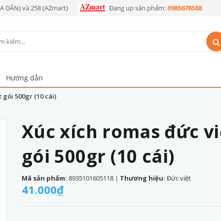
OA DÂN) và 258 (AZmart)
Đang up sản phẩm:
0985678588
Hướng dẫn
 gói 500gr (10 cái)
Xúc xích romas đức vi
gói 500gr (10 cái)
Mã sản phẩm:
8935101605118
|
Thương hiệu:
Đức việt
41.000₫