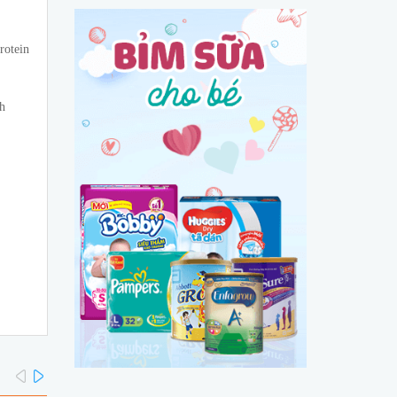
rotein
nh
prev
next