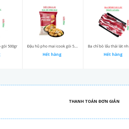
gói 500gr
Đậu hũ pho mai icook gói 500gr
g
Hết hàng
Hết hàng
THANH TOÁN ĐƠN GIẢN