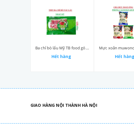
Ba chỉ bò lẩu Mỹ TB food gói 450gr
Mực xoắn muwono 
Hết hàng
Hết hàn
GIAO HÀNG NỘI THÀNH HÀ NỘI