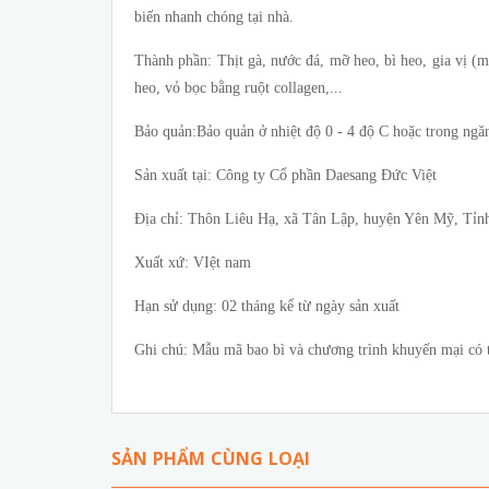
biến nhanh chóng tại nhà.
Thành phần: Thịt gà, nước đá, mỡ heo, bì heo, gia vị (mu
heo, vỏ bọc bằng ruột collagen,...
Bảo quản:Bảo quản ở nhiệt độ 0 - 4 độ C hoặc trong ngăn
Sản xuất tại: Công ty Cổ phần Daesang Đức Việt
Địa chỉ: Thôn Liêu Hạ, xã Tân Lập, huyện Yên Mỹ, Tỉ
Xuất xứ: VIệt nam
Hạn sử dụng: 02 tháng kể từ ngày sản xuất
Ghi chú: Mẫu mã bao bì và chương trình khuyến mại có th
SẢN PHẨM CÙNG LOẠI