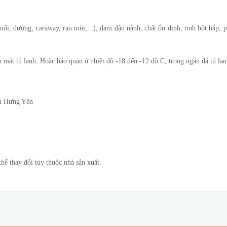
ối, đường, caraway, rau mùi,...), đạm đậu nành, chất ổn định, tinh bột bắp, p
 mát tủ lạnh. Hoặc bảo quản ở nhiệt độ -18 đến -12 độ C, trong ngăn đá tủ lạ
nh Hưng Yên
ể thay đổi tùy thuộc nhà sản xuất.