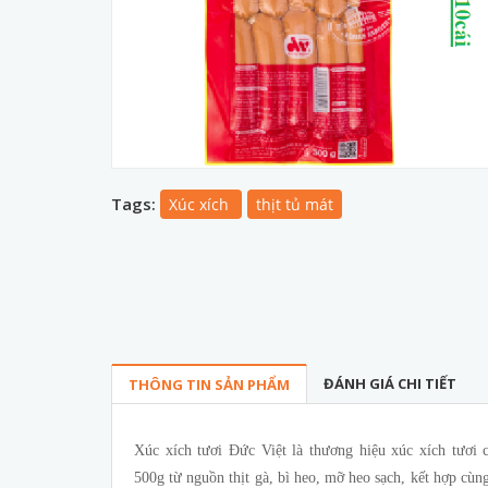
Tags:
Xúc xích
thịt tủ mát
ĐÁNH GIÁ CHI TIẾT
THÔNG TIN SẢN PHẨM
Xúc xích tươi Đức Việt là thương hiệu xúc xích tươi
500g từ nguồn thịt gà, bì heo, mỡ heo sạch, kết hợp cù