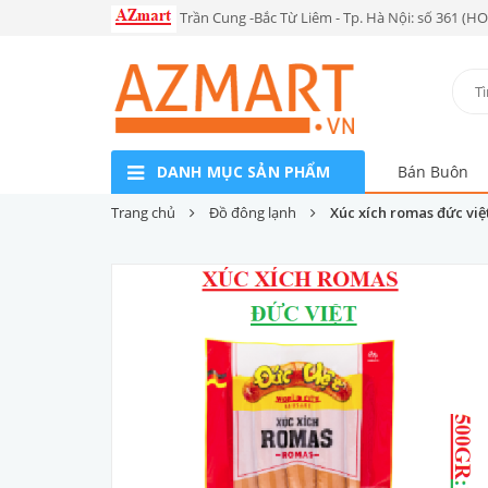
Trần Cung -Bắc Từ Liêm - Tp. Hà Nội: số 361 (H
DANH MỤC SẢN PHẨM
Bán Buôn
Trang chủ
Đồ đông lạnh
Xúc xích romas đức việt