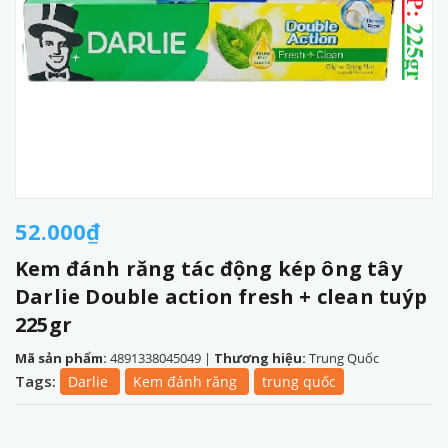
52.000₫
Kem đánh răng tác động kép ông tây
Darlie Double action fresh + clean tuýp
225gr
Mã sản phẩm:
4891338045049
|
Thương hiệu:
Trung Quốc
Tags:
Darlie
Kem đánh răng
trung quốc