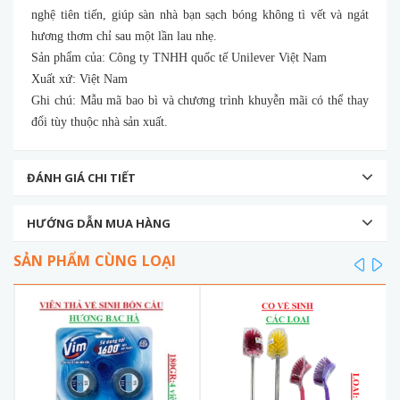
nghệ tiên tiến, giúp sàn nhà bạn sạch bóng không tì vết và ngát
hương thơm chỉ sau một lần lau nhẹ.
Sản phẩm của: Công ty TNHH quốc tế Unilever Việt Nam
Xuất xứ: Việt Nam
Ghi chú: Mẫu mã bao bì và chương trình khuyễn mãi có thể thay
đổi tùy thuộc nhà sản xuất.
ĐÁNH GIÁ CHI TIẾT
HƯỚNG DẪN MUA HÀNG
SẢN PHẨM CÙNG LOẠI
prev
ne