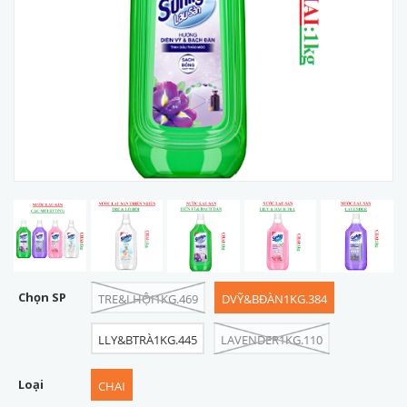
Chọn SP
TRE&LHỘI1KG.469
DVỸ&BĐÀN1KG.384
LLY&BTRÀ1KG.445
LAVENDER1KG.110
Loại
CHAI