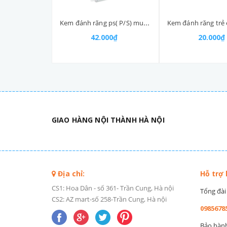
Kem đánh răng ps( P/S) muối hồng & hoa cúc tuýp 180gr
42.000₫
20.000₫
GIAO HÀNG NỘI THÀNH HÀ NỘI
Địa chỉ:
Hỗ trợ
CS1: Hoa Dân - số 361- Trần Cung, Hà nội
Tổng đài 
CS2: AZ mart-số 258-Trần Cung, Hà nội
0985678
Bảo hành 