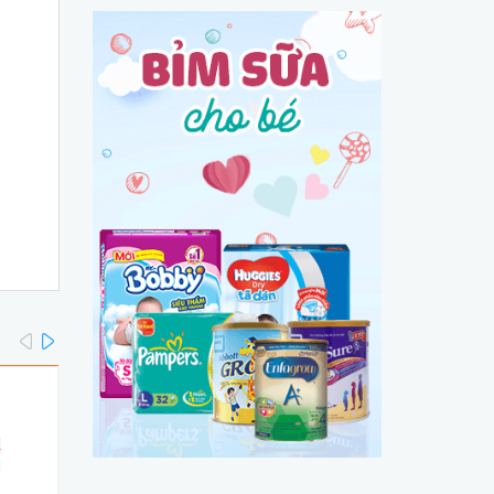
prev
next