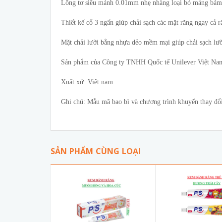
Lông tơ siêu mảnh 0.01mm nhẹ nhàng loại bỏ mảng bám 
Thiết kế cổ 3 ngấn giúp chải sạch các mặt răng ngay cả r
Mặt chải lưỡi bằng nhựa dẻo mềm mại giúp chải sạch lưỡ
Sản phẩm của Công ty TNHH Quốc tế Unilever Việt Na
Xuất xứ: Việt nam
Ghi chú: Mẫu mã bao bì và chương trình khuyến thay đổi
SẢN PHẨM CÙNG LOẠI