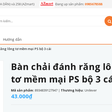
OA DÂN) và 258 (AZmart)
Đang up sản phẩm:
0985678588
Hướng dẫn
răng lông tơ mềm mại PS bộ 3 cái
Bàn chải đánh răng l
tơ mềm mại PS bộ 3 cá
Mã sản phẩm:
8934839127947
|
Thương hiệu:
Unilever
43.000₫