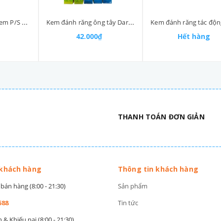
Kem đánh răng trẻ em P/S hương trái cây ngừa sâu răng và bảo vệ men răng tuýp (40-:-45)gr
Kem đánh răng ông tây Darlie tuýp (120-:-140)gr
42.000₫
Hết hàng
THANH TOÁN ĐƠN GIẢN
 khách hàng
Thông tin khách hàng
bán hàng (8:00 - 21:30)
Sản phẩm
588
Tin tức
& Khiếu nại (8:00 - 21:30)