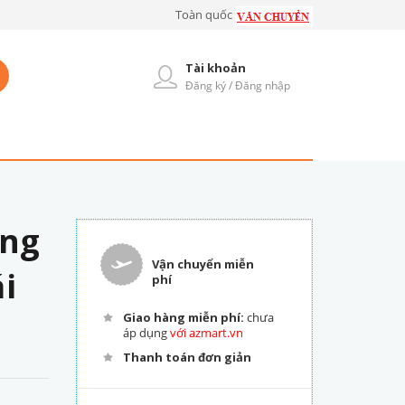
Toàn quốc
Tài khoản
Đăng ký / Đăng nhập
ông
Vận chuyển miễn
i
phí
Giao hàng miễn phí:
chưa
áp dụng
với azmart.vn
Thanh toán đơn giản