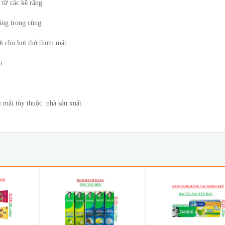
từ các kẽ răng.
ăng trong cùng.
i cho hơi thở thơm mát.
m.
 mãi tùy thuộc nhà sản xuất.