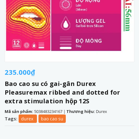
235.000₫
Bao cao su có gai-gân Durex
Pleasuremax ribbed and dotted for
extra stimulation hộp 12S
Mã sản phẩm:
5038483234167
|
Thương hiệu:
Durex
Tags:
durex
bao cao su