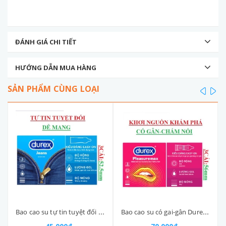
ĐÁNH GIÁ CHI TIẾT
HƯỚNG DẪN MUA HÀNG
SẢN PHẨM CÙNG LOẠI
prev
ne
Bao cao su tự tin tuyệt đối Durex jeans easy on hộp 3 cái
Bao cao su có gai-gân Durex Pleasuremax ribbed and dotted for extra stimulation hộp3s