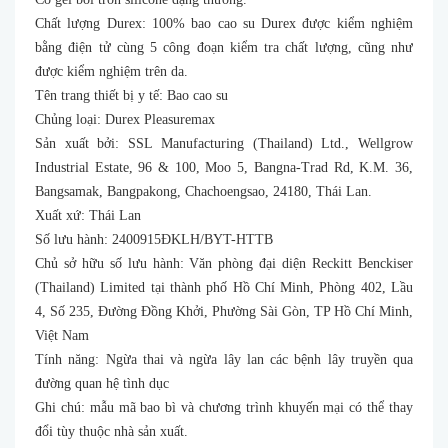
Chất lượng Durex: 100% bao cao su Durex được kiểm nghiệm
bằng điện tử cùng 5 công đoạn kiểm tra chất lượng, cũng như
được kiểm nghiệm trên da.
Tên trang thiết bị y tế: Bao cao su
Chủng loại: Durex Pleasuremax
Sản xuất bởi: SSL Manufacturing (Thailand) Ltd., Wellgrow
Industrial Estate, 96 & 100, Moo 5, Bangna-Trad Rd, K.M. 36,
Bangsamak, Bangpakong, Chachoengsao, 24180, Thái Lan.
Xuất xứ: Thái Lan
Số lưu hành: 2400915ĐKLH/BYT-HTTB
Chủ sở hữu số lưu hành: Văn phòng đại diện Reckitt Benckiser
(Thailand) Limited tại thành phố Hồ Chí Minh, Phòng 402, Lầu
4, Số 235, Đường Đồng Khởi, Phường Sài Gòn, TP Hồ Chí Minh,
Việt Nam
Tính năng: Ngừa thai và ngừa lây lan các bệnh lây truyền qua
đường quan hệ tình dục
Ghi chú: mẫu mã bao bì và chương trình khuyến mại có thể thay
đổi tùy thuộc nhà sản xuất.