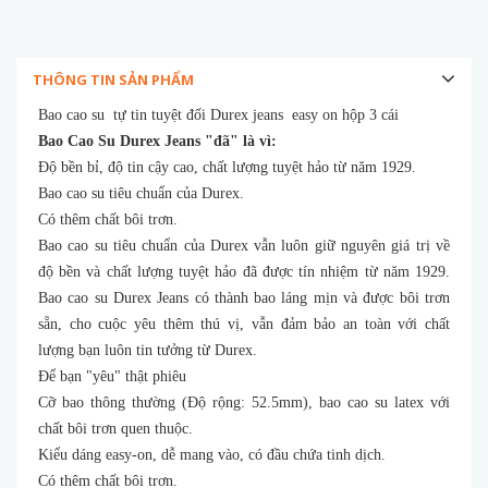
THÔNG TIN SẢN PHẨM
Bao cao su tự tin tuyệt đối Durex jeans easy on hộp 3 cái
Bao Cao Su Durex Jeans "đã" là vì:
Độ bền bỉ, độ tin cậy cao, chất lượng tuyệt hảo từ năm 1929.
Bao cao su tiêu chuẩn của Durex.
Có thêm chất bôi trơn.
Bao cao su tiêu chuẩn của Durex vẫn luôn giữ nguyên giá trị về
độ bền và chất lượng tuyệt hảo đã được tín nhiệm từ năm 1929.
Bao cao su Durex Jeans có thành bao láng mịn và được bôi trơn
sẵn, cho cuộc yêu thêm thú vị, vẫn đảm bảo an toàn với chất
lượng bạn luôn tin tưởng từ Durex.
Để bạn "yêu" thật phiêu
Cỡ bao thông thường (Độ rộng: 52.5mm), bao cao su latex với
chất bôi trơn quen thuộc.
Kiểu dáng easy-on, dễ mang vào, có đầu chứa tinh dịch.
Có thêm chất bôi trơn.