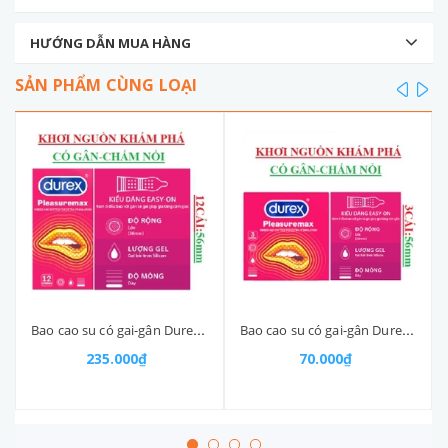
HƯỚNG DẪN MUA HÀNG
SẢN PHẨM CÙNG LOẠI
prev
ne
Bao cao su có gai-gân Durex Pleasuremax ribbed and dotted for extra stimulation hộp 12S
Bao cao su có gai-gân Durex Pleasuremax ribbed and dotted for extra stimulation hộp3s
235.000₫
70.000₫