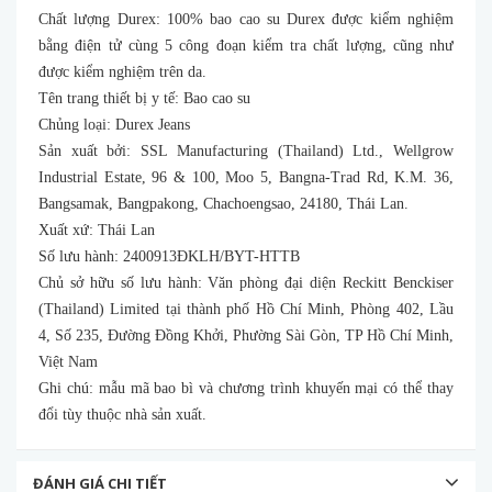
Chất lượng Durex: 100% bao cao su Durex được kiểm nghiệm
bằng điện tử cùng 5 công đoạn kiểm tra chất lượng, cũng như
được kiểm nghiệm trên da.
Tên trang thiết bị y tế: Bao cao su
Chủng loại: Durex Jeans
Sản xuất bởi: SSL Manufacturing (Thailand) Ltd., Wellgrow
Industrial Estate, 96 & 100, Moo 5, Bangna-Trad Rd, K.M. 36,
Bangsamak, Bangpakong, Chachoengsao, 24180, Thái Lan.
Xuất xứ: Thái Lan
Số lưu hành: 2400913ĐKLH/BYT-HTTB
Chủ sở hữu số lưu hành: Văn phòng đại diện Reckitt Benckiser
(Thailand) Limited tại thành phố Hồ Chí Minh, Phòng 402, Lầu
4, Số 235, Đường Đồng Khởi, Phường Sài Gòn, TP Hồ Chí Minh,
Việt Nam
Ghi chú: mẫu mã bao bì và chương trình khuyến mại có thể thay
đổi tùy thuộc nhà sản xuất.
ĐÁNH GIÁ CHI TIẾT