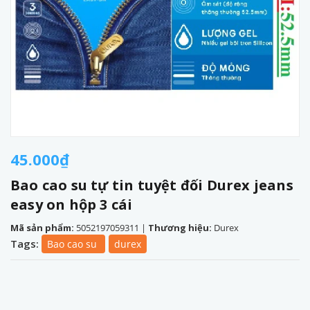
45.000₫
Bao cao su tự tin tuyệt đối Durex jeans
easy on hộp 3 cái
Mã sản phẩm:
5052197059311
|
Thương hiệu:
Durex
Tags:
Bao cao su
durex